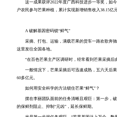
这一成果获评2022年度广西科技进步一等奖，如
户农民参与芒果种植，累计实现新增销售收入38.15亿
A 破解基因密码锁“鲜气”
采摘、打包、运输，满载芒果的货车一路欢歌奔驰
这里发往全国各地。
“在百色芒果主产区调研时，经常看到芒果采摘后
一般情况下，芒果采摘后可迅速成熟，五六天后果
60多亿元。
如何用安全科学的方法锁住芒果“鲜气”？
摆在李丽团队面前的任务清晰且艰巨：第一步，破
的保鲜剂阻止、抑制“元凶”，延长保鲜期。
光是第一步就任务艰巨。“芒果基因达上万个，数