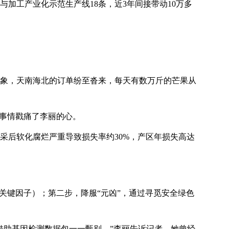
与加工产业化示范生产线18条，近3年间接带动10万多
象，天南海北的订单纷至沓来，每天有数万斤的芒果从
的事情戳痛了李丽的心。
采后软化腐烂严重导致损失率约30%，产区年损失高达
关键因子）；第二步，降服“元凶”，通过寻觅安全绿色
借助基因检测数据包一一甄别。”李丽告诉记者，她曾经