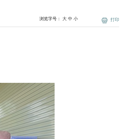
浏览字号：
大
中
小
打印