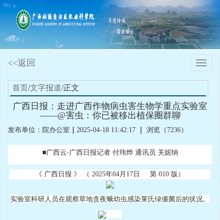
<<返回
Toggle
naviga
首页
/
文字报道
/正文
广西日报：走进广西作物病虫害生物学重点实验室
——@害虫：你已被移出植保圈群聊
发布单位：院办公室
｜
2025-04-18 11:42:17
｜
浏览（7236）
■广西云-广西日报记者 付玮烨 通讯员 关妮纳
《 广西日报 》
（ 2025年04月17日
第 010 版）
实验室科研人员在观察草地贪夜蛾幼虫感染莱氏绿僵菌后的状况。