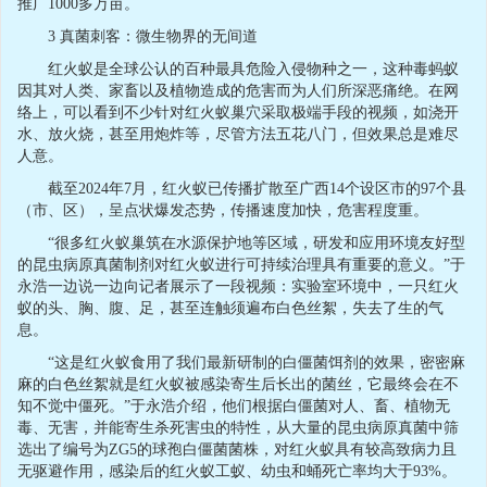
推广1000多万亩。
3 真菌刺客：微生物界的无间道
红火蚁是全球公认的百种最具危险入侵物种之一，这种毒蚂蚁
因其对人类、家畜以及植物造成的危害而为人们所深恶痛绝。在网
络上，可以看到不少针对红火蚁巢穴采取极端手段的视频，如浇开
水、放火烧，甚至用炮炸等，尽管方法五花八门，但效果总是难尽
人意。
截至2024年7月，红火蚁已传播扩散至广西14个设区市的97个县
（市、区），呈点状爆发态势，传播速度加快，危害程度重。
“很多红火蚁巢筑在水源保护地等区域，研发和应用环境友好型
的昆虫病原真菌制剂对红火蚁进行可持续治理具有重要的意义。”于
永浩一边说一边向记者展示了一段视频：实验室环境中，一只红火
蚁的头、胸、腹、足，甚至连触须遍布白色丝絮，失去了生的气
息。
“这是红火蚁食用了我们最新研制的白僵菌饵剂的效果，密密麻
麻的白色丝絮就是红火蚁被感染寄生后长出的菌丝，它最终会在不
知不觉中僵死。”于永浩介绍，他们根据白僵菌对人、畜、植物无
毒、无害，并能寄生杀死害虫的特性，从大量的昆虫病原真菌中筛
选出了编号为ZG5的球孢白僵菌菌株，对红火蚁具有较高致病力且
无驱避作用，感染后的红火蚁工蚁、幼虫和蛹死亡率均大于93%。