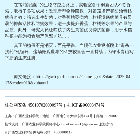
在“以菌治菌”的生物防控之路上，实验室各个创新团队不断探
索，取得了多项成果：发现新型物种菌株，对番茄增产和防治青枯
病有奇效；筛选出生防菌，对香蕉枯萎病菌、柑橘溃疡病菌具有显
著的抑菌活性和防病效果，进一步提升香蕉、柑橘等水果的产量与
品质。此外，研究人员还筛获了内生真菌优良诱抗菌群，用于水稻
种植中能为粮食增产保驾护航……
真正的植保不是消灭，而是平衡。当现代农业逐渐跳出“毒杀—
抗药”死循环，这场微观世界的科技较量会一直持续，为绿水青山写
下新的生态注脚。
原文链接：https://gxrb.gxrb.com.cn/?name=gxrb&date=2025-04-
17&code=010&xuhao=1
桂公网安备 45010702000097号
桂ICP备06003474号
｜
主办：广西农业科学院
｜
地址：广西南宁市大学东路174号
｜
邮编：530007
技术支持：广西农业科学院网络中心 Email:network@gxaas.net 版权所有
© 广西农业科学院 网站标识码：4500000117