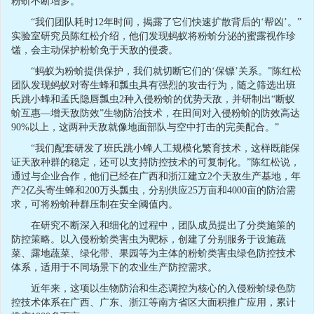
粉蚧不断增多。
“我们团队耗时12年时间，揭露了它们快速扩散背后的‘帮凶’。”
实验室研究员陈红松介绍，他们发现蚂蚁将粉蚧分泌的蜜露视作珍
馐，会主动保护粉蚧免于天敌的侵袭。
“蚂蚁为粉蚧提供保护，我们就切断它们的‘保镖’关系。”陈红松
团队发现蚂蚁对寄生蜂和瓢虫具有强烈的攻击行为，随之筛选出班
氏跳小蜂和孟氏隐唇瓢虫2种入侵粉蚧的优势天敌，并研制出“断蚁
蚧互惠—增天敌防效”生物防治技术，在田间对入侵粉蚧的防效高达
90%以上，这两种天敌就像地面部队与空中打击的完美配合。”
“我们配套研发了班氏跳小蜂人工规模化繁育技术，这样既能保
证天敌种群的稳定，还可以支持防控技术的可复制化。”陈红松说，
通过与企业合作，他们已经在广西和浙江建立2个天敌生产基地，年
产2亿头寄生蜂和200万头瓢虫，分别供应25万亩和4000亩的防治需
求，可将粉蚧种群压制在安全阈值内。
在研究不断深入和细化的过程中，团队成员提出了分类施策的
防控策略。以入侵粉蚧类害虫为靶标，创建了分别服务于设施蔬
菜、露地蔬菜、绿化带、果园等为主体的粉蚧类害虫绿色防控技术
体系，适用于不同场景下的农业生产防控需求。
近年来，这项以生物防治和生态调控为核心的入侵粉蚧绿色防
控技术体系在广西、广东、浙江等南方省区大面积推广应用，累计