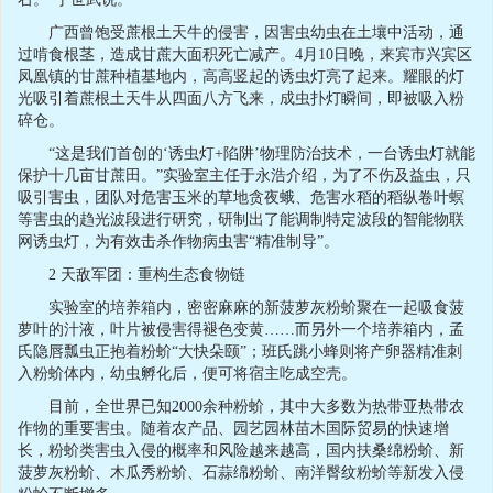
广西曾饱受蔗根土天牛的侵害，因害虫幼虫在土壤中活动，通
过啃食根茎，造成甘蔗大面积死亡减产。4月10日晚，来宾市兴宾区
凤凰镇的甘蔗种植基地内，高高竖起的诱虫灯亮了起来。耀眼的灯
光吸引着蔗根土天牛从四面八方飞来，成虫扑灯瞬间，即被吸入粉
碎仓。
“这是我们首创的‘诱虫灯+陷阱’物理防治技术，一台诱虫灯就能
保护十几亩甘蔗田。”实验室主任于永浩介绍，为了不伤及益虫，只
吸引害虫，团队对危害玉米的草地贪夜蛾、危害水稻的稻纵卷叶螟
等害虫的趋光波段进行研究，研制出了能调制特定波段的智能物联
网诱虫灯，为有效击杀作物病虫害“精准制导”。
2 天敌军团：重构生态食物链
实验室的培养箱内，密密麻麻的新菠萝灰粉蚧聚在一起吸食菠
萝叶的汁液，叶片被侵害得褪色变黄……而另外一个培养箱内，孟
氏隐唇瓢虫正抱着粉蚧“大快朵颐”；班氏跳小蜂则将产卵器精准刺
入粉蚧体内，幼虫孵化后，便可将宿主吃成空壳。
目前，全世界已知2000余种粉蚧，其中大多数为热带亚热带农
作物的重要害虫。随着农产品、园艺园林苗木国际贸易的快速增
长，粉蚧类害虫入侵的概率和风险越来越高，国内扶桑绵粉蚧、新
菠萝灰粉蚧、木瓜秀粉蚧、石蒜绵粉蚧、南洋臀纹粉蚧等新发入侵