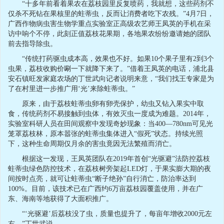
“十多年前看着果农在荔枝园里反复喷药，我就想，这些药剂不
仅杀不死钻在果核里的蛀蒂虫，反而让消费者吃下农残。”4月7日，
广西作物病虫害生物学重点实验室正高级农艺师王凤英的手机在采
访中响个不停，此刻正值荔枝花果期，各地果农纷纷邀请她的团队
前去指导除虫。
“传统打药驱虫成本高，效果也不好。如果10个果子里有2到3个
虫果，荔枝收购价唰一下就降下来了。”借着王凤英的电话，浦北县
安石镇旺发家庭农场的丁世武向记者说明来意，“我们找王专家是为
了在村里进一步推广用‘光’来除蛀蒂虫。”
原来，由于荔枝蛀蒂虫卵有卵壳保护，幼虫又钻入果实中取
食，传统药剂不易接触到虫体，有效灭虫一度成为难题。2014年，
实验室科研人员在田间观察中发现奇妙现象：当400—780nm可见光
笼罩荔枝林，原本嚣张的蛀蒂虫集体进入“假死”状态。持续光照
下，这种生命周期仅月余的害虫竟因无法繁殖而消亡。
根据这一发现，王凤英团队在2019年首创“光驱避”法防控荔枝
蛀蒂虫绿色防控技术，在荔枝树旁架起LED灯，于果实膨大期的夜
间按时点亮，就可让蛀蒂虫“断子绝孙”自行消亡，防治率达到
100%。目前，该技术已在广西约6万亩荔枝园覆盖使用，并在广
东、海南等地获得了大面积推广。
“‘光驱避’后荔枝没了虫，质量也提升了，每亩年增收2000元左
右。”丁世武说。