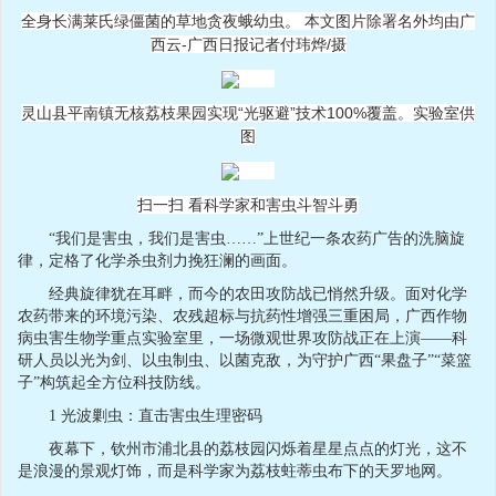
全身长满莱氏绿僵菌的草地贪夜蛾幼虫。 本文图片除署名外均由广
西云-广西日报记者付玮烨/摄
灵山县平南镇无核荔枝果园实现“光驱避”技术100%覆盖。实验室供
图
扫一扫 看科学家和害虫斗智斗勇
“我们是害虫，我们是害虫……”上世纪一条农药广告的洗脑旋
律，定格了化学杀虫剂力挽狂澜的画面。
经典旋律犹在耳畔，而今的农田攻防战已悄然升级。面对化学
农药带来的环境污染、农残超标与抗药性增强三重困局，广西作物
病虫害生物学重点实验室里，一场微观世界攻防战正在上演——科
研人员以光为剑、以虫制虫、以菌克敌，为守护广西“果盘子”“菜篮
子”构筑起全方位科技防线。
1 光波剿虫：直击害虫生理密码
夜幕下，钦州市浦北县的荔枝园闪烁着星星点点的灯光，这不
是浪漫的景观灯饰，而是科学家为荔枝蛀蒂虫布下的天罗地网。