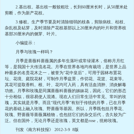
2.
基出枝。基出枝一般较粗壮，长到
60
厘米长时，从
50
厘米处
剪断，作为新产花枝。
3.
修桩。生产季节要及时清除细弱的枝条，剪除病枝、枯枝、
杂乱枝及砧芽，及时清除产花枝基部以上
20
厘米内的叶片和营养枝
基部
20
厘米内的侧芽、叶片。
小编提示：
月季与玫瑰一样吗？
月季是蔷薇科蔷薇属的多年生落叶或常绿灌木，俗称月月红
等，是我国十大传流名花。月季在世界各地均有栽培，是世界上品
种最多的名贵花木之一，被誉为“花中皇后”，可用于园林布置花
坛、花境、庭院花材，可制作月季盆景，作切花、花篮、花束等。
其花可提取香料。根、叶、花均可入药，具有活血消肿、消炎解毒
功效。月季和玫瑰是同属蔷薇科蔷薇的姊妹花，因此，它们的形态
十分相似，很容易使人混淆。现在人们日常生活中常见、常叫的玫
瑰，其实就是月季。而且“现代月季”有别于传统的月季，已在月季
花的基础上融入玫瑰、野蔷薇等基因。所以，月季既包括月季花、
玫瑰、野蔷薇等蔷薇属植物，也包括它们的杂交后代，含久较为广
泛。但在国外，无论月季还是玫瑰，英文都是rose，统称玫瑰。
刊发《南方科技报》 2012-3-9 8版