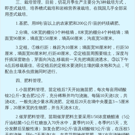
三、栽培管理。目前，切花月季生产主要分为
3
种栽培方式，
即垄式栽培、培养槽式栽培和岩棉营养液栽培。在我国几乎全部采
用垄式栽培。
1.
基肥。用
8
吨
/
亩以上的农家肥和
200
公斤
/
亩的钙镁磷肥。
2.
分墒。
6
米宽的棚分
3
个种植墒，
8
米宽的棚分
4
个种植墒；墒
面宽
90
厘米，墒底宽
150
厘米，墒高
60
厘米，沟底宽
50
厘米。
3.
定植。①株行距：株距为
10
厘米；墒面宽
90
厘米时，行距
50
厘米，墒面宽
80
厘米时
,
行距
40
厘米。②定植苗周围要细土，深度与
扦插深度吻合，芽面向沟边
,
移栽前一天先把墒面浇透水。③以下午
4
点后移栽最佳。④定植后的定根水要浇到土壤的吸水饱和为止，可
配合土壤杀虫措施同时进行。
四、肥料管理。
1.
小苗肥料管理。苗定植后
7
天开始施苗肥，每次每亩用硝酸
铵
2
公斤
+
复合肥
2
公斤，充分稀释并均匀浇施。每隔
10
天浇
1
次，共
浇
4
次。一般先浇少量水再浇肥。定植后
20
天在墒中央覆盖
3
～
5
厘米
厚，
20
厘米宽的生物肥，并当天浇水
1
次。
2.
催芽肥料管理。苗期催芽肥料主要采用
1/50
浓度糖醋液（
5
公
斤油枯菌
+5
公斤红糖放入
70
升水中，夏季约
10
天，冬季约
15
天，充
分发酵后呈酸性液）加复合肥
10
公斤
/
亩及硝酸铵
3
公斤
/
亩，在压枝
5
天前浇施，隔
6~7
天再浇
1
次。在产花期施催芽肥，第
1
次亩浇施硝酸