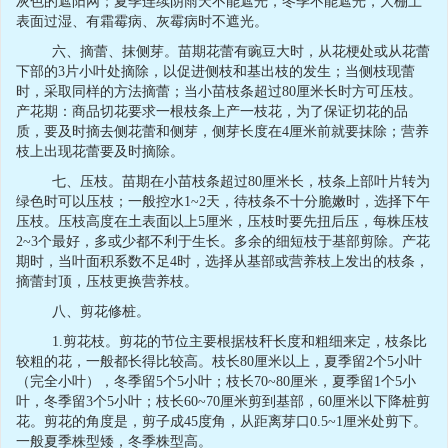
灰色的遮阳网；夏季连续阴雨天不能遮光，冬季不能遮光，大棚土
表面过湿、有霜霉病、灰霉病时不遮光。
六、摘蕾、抹侧芽。苗期花蕾有豌豆大时，从花梗处或从花蕾
下部的
3
片小叶处摘除，以促进侧枝和基出枝的发生；当侧枝现蕾
时，采取同样的方法摘蕾；当小苗枝条超过
80
厘米长时方可压枝。
产花期：商品切花要求一根枝条上产一枝花，为了保证切花的品
质，要及时摘去侧花蕾和侧芽，侧芽长度在
4
厘米前就要抹除；营养
枝上出现花蕾要及时摘除。
七、压枝。苗期在小苗枝条超过
80
厘米长，枝条上部叶片转为
绿色时可以压枝；一般控水
1~2
天，待枝条不十分脆嫩时，选择下午
压枝。压枝高度在土表面以上
5
厘米，压枝时要先扭后压，每株压枝
2~3
个最好，多或少都不利于生长。多余的细短枝于基部剪除。产花
期时，当叶面积系数不足
4
时，选择从基部或营养枝上发出的枝条，
摘蕾封顶，压枝更换营养枝。
八、剪花修桩。
1.
剪花枝。剪花的节位主要根据枝秆长度和粗细来定，枝条比
较粗的花，一般都长得比较高。枝长
80
厘米以上，夏季留
2
个
5
小叶
（完全小叶），冬季留
5
个
5
小叶；枝长
70~80
厘米，夏季留
1
个
5
小
叶，冬季留
3
个
5
小叶；枝长
60~70
厘米剪到基部，
60
厘米以下降桩剪
花。剪花的角度是，剪子成
45
度角，从距离芽口
0.5~1
厘米处剪下。
一般夏季株型矮，冬季株型高。