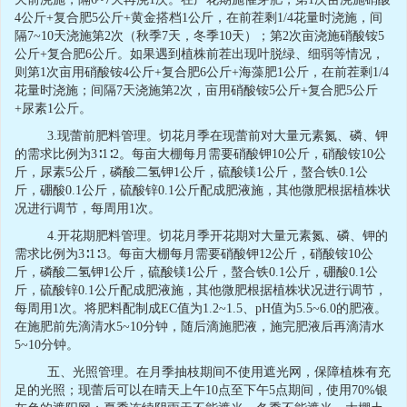
4
公斤
+
复合肥
5
公斤
+
黄金搭档
1
公斤，在前茬剩
1/4
花量时浇施，间
隔
7~10
天浇施第
2
次（秋季
7
天，冬季
10
天）；第
2
次亩浇施硝酸铵
5
公斤
+
复合肥
6
公斤。如果遇到植株前茬出现叶脱绿、细弱等情况，
则第
1
次亩用硝酸铵
4
公斤
+
复合肥
6
公斤
+
海藻肥
1
公斤，在前茬剩
1/4
花量时浇施；间隔
7
天浇施第
2
次，亩用硝酸铵
5
公斤
+
复合肥
5
公斤
+
尿素
1
公斤。
3.
现蕾前肥料管理。切花月季在现蕾前对大量元素氮、磷、钾
的需求比例为
3
∶
1
∶
2
。每亩大棚每月需要硝酸钾
10
公斤，硝酸铵
10
公
斤，尿素
5
公斤，磷酸二氢钾
1
公斤，硫酸镁
1
公斤，螯合铁
0.1
公
斤，硼酸
0.1
公斤，硫酸锌
0.1
公斤配成肥液施，其他微肥根据植株状
况进行调节，每周用
1
次。
4.
开花期肥料管理。切花月季开花期对大量元素氮、磷、钾的
需求比例为
3
∶
1
∶
3
。每亩大棚每月需要硝酸钾
12
公斤，硝酸铵
10
公
斤，磷酸二氢钾
1
公斤，硫酸镁
1
公斤，螯合铁
0.1
公斤，硼酸
0.1
公
斤，硫酸锌
0.1
公斤配成肥液施，其他微肥根据植株状况进行调节，
每周用
1
次。将肥料配制成
EC
值为
1.2~1.5
、
pH
值为
5.5~6.0
的肥液。
在施肥前先滴清水
5~10
分钟，随后滴施肥液，施完肥液后再滴清水
5~10
分钟。
五、光照管理。在月季抽枝期间不使用遮光网，保障植株有充
足的光照；现蕾后可以在晴天上午
10
点至下午
5
点期间，使用
70%
银