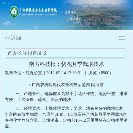
<<返回
Toggle
naviga
首页
/
文字报道
/正文
南方科技报：切花月季栽培技术
发布单位：院办公室
｜
2012-09-14 17:30:51
｜
浏览（8900）
□广西农科院现代农业科技示范园 闫海霞
一、产地条件。选择前茬为非十字花科作物、地势平整、排灌
方便、土层深厚、疏松、肥沃的地块。
二、环境要求。土壤环境要求：要求土壤有良好的团粒结构、
丰富的有益生物群、合适的
pH
值、
EC
值及符合切花月季生理需求的
各种化学养分含量。土壤消毒：定植前
10~12
天用甲醛在定植棚里消
毒。