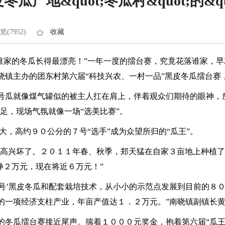
产地&quot;冬瓜村&quot;的&quo
览(7952)
收藏
谁家的冬瓜长得最漂亮！”一年一度的擂台赛，究竟花落谁家，早
晓镇主办的团东村第六届“科技兴农、一村一品”黑皮冬瓜擂台赛
瓜就像煤气罐似的被主人扛在肩上，伴着观众们期待的眼神，放
足，现场气氛就像一场“选美比赛”。
，高约９０公分的７号“选手”成为众望所归的“瓜王”。
兴坏了。２０１１年春、秋季，郑天猛在自家３亩地上种植了２
挣２万元，现在将近６万元！”
号’黑皮冬瓜和配套栽培技术，从小小的示范点发展到目前的８
镇的一项经济支柱产业，年亩产值达１．２万元。”南晓镇副镇长
村的冬瓜擂台赛接近尾声。揣着１０００元奖金，抱着第六届“瓜王