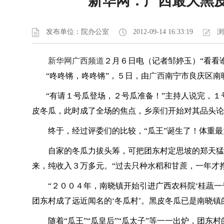
新华网：广西最大黑皮冬瓜
发布单位：院办公室
2012-09-14 16:33:19
浏
新华网广西频道
２月６日电（记者邹婷玉）“看看
“咚咚锵，咚咚锵”，５日，由
广西
南宁市良庆区南
“有请１号瓜登场，２号瓜准备！”主持人说完，１号
皮冬瓜，此时成了全场的焦点，乡亲们开始对其品头论
终于，经过评委们的比较，“瓜王”诞生了！体重最大
自家的冬瓜力拔头筹，可把团东村定思坡的郑天猛高
来，纯收入３万多元。“过去只种水稻和甘蔗，一年才
“２００４年，南晓镇开始引进广西农科院‘桂蔬一
团东村成了远近闻名的‘冬瓜村’。黑皮冬瓜已是南晓
随着“瓜王”“瓜皇后”“瓜太子”等一一出炉，团东