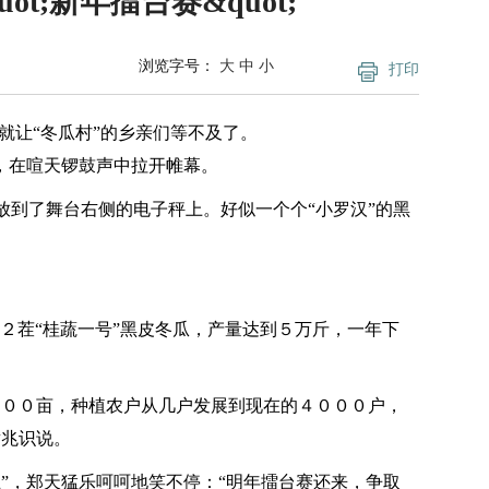
t;新年擂台赛&quot;
浏览字号：
大
中
小
打印
就让“冬瓜村”的乡亲们等不及了。
，在喧天锣鼓声中拉开帷幕。
到了舞台右侧的电子秤上。好似一个个“小罗汉”的黑
茬“桂蔬一号”黑皮冬瓜，产量达到５万斤，一年下
０００亩，种植农户从几户发展到现在的４０００户，
黄兆识说。
”，郑天猛乐呵呵地笑不停：“明年擂台赛还来，争取