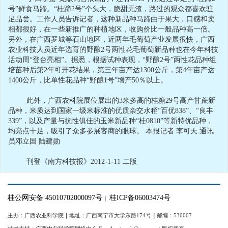
号”鲜食马蹄。“桂蹄2号”个头大，脆甜无渣，路过的观众都喜欢驻
足品尝。工作人员告诉记者，这种新品种马蹄由于果大，口感和卖
相都很好，在一些新推广的种植地区，收购价比一般品种高一倍。
另外，在广西罗城等石山地区，近两年毛葡萄产业发展很快，广西
农业科技人员近年选育的野酿2号两性花毛葡萄新品种也在今年科技
活动周“登台亮相”。据悉，根据试种表现，“野酿2号”两性花品种组
培苗种后第2年可开花结果，第三年亩产达1300公斤，第4年亩产达
1400公斤，比单性花品种“野酿1号”增产50％以上。
此外，广西农科院展位展出的3米多高的桂糖29号高产甘蔗新
品种，米质达到国家一级米标准的优质杂交水稻“百优838”、“良丰
339”，以及产量与抗性俱佳的玉米新品种“桂0810”等新特优品种，
均亮点十足，吸引了众多参展客商的眼球。 本报记者 李可天 通讯
员邓立国 陆建勋
刊登《南方科技报》2012-1-11 二版
桂公网安备 45010702000097号
桂ICP备06003474号
｜
主办：广西农业科学院
｜
地址：广西南宁市大学东路174号
｜
邮编：530007