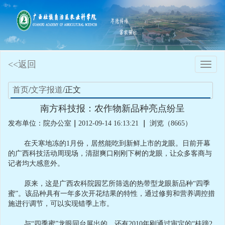
<<返回
Toggle
naviga
首页
/
文字报道
/正文
南方科技报：农作物新品种亮点纷呈
发布单位：院办公室
｜
2012-09-14 16:13:21
｜
浏览（8665）
在天寒地冻的1月份，居然能吃到新鲜上市的龙眼。日前开幕
的广西科技活动周现场，清甜爽口刚刚下树的龙眼，让众多客商与
记者均大感意外。
原来，这是广西农科院园艺所筛选的热带型龙眼新品种“四季
蜜”。该品种具有一年多次开花结果的特性，通过修剪和营养调控措
施进行调节，可以实现错季上市。
与“四季蜜”龙眼同台展出的，还有2010年刚通过审定的“桂蹄2