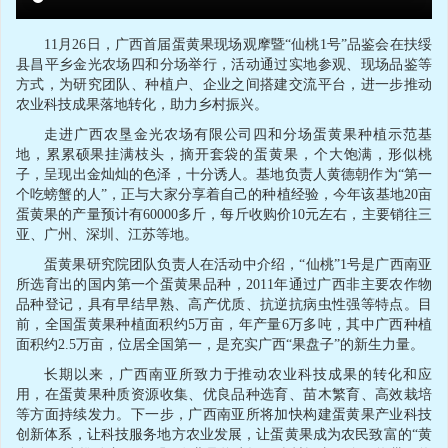
11月26日，广西首届蛋黄果现场观摩暨“仙桃1号”品鉴会在扶绥
县昌平乡金光农场四和分场举行，活动通过实地参观、现场品鉴等
方式，为研究团队、种植户、企业之间搭建交流平台，进一步推动
农业科技成果落地转化，助力乡村振兴。
走进广西农垦金光农场有限公司四和分场蛋黄果种植示范基
地，累累硕果挂满枝头，摘开套袋的蛋黄果，个大饱满，形似桃
子，呈现出金灿灿的色泽，十分诱人。基地负责人黄德朝作为“第一
个吃螃蟹的人”，正与大家分享着自己的种植经验，今年该基地20亩
蛋黄果的产量预计有60000多斤，每斤收购价10元左右，主要销往三
亚、广州、深圳、江苏等地。
蛋黄果研究院团队负责人在活动中介绍，“仙桃”1号是广西南亚
所选育出的国内第一个蛋黄果品种，2011年通过广西非主要农作物
品种登记，具有早结早熟、高产优质、抗逆抗病虫性强等特点。目
前，全国蛋黄果种植面积约5万亩，年产量6万多吨，其中广西种植
面积约2.5万亩，位居全国第一，是充实广西“果盘子”的新生力量。
长期以来，广西南亚所致力于推动农业科技成果的转化和应
用，在蛋黄果种质资源收集、优良品种选育、苗木繁育、高效栽培
等方面持续发力。下一步，广西南亚所将加快构建蛋黄果产业科技
创新体系，让科技服务地方农业发展，让蛋黄果成为农民致富的“黄