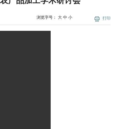
农产品加工学术研讨会
浏览字号：
大
中
小
打印