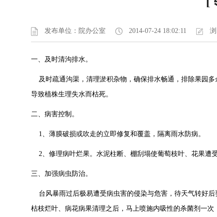
发布单位：院办公室
2014-07-24 18:02:11
浏
一、及时清沟排水。
及时疏通沟渠，清理淤积杂物，确保排水畅通，排除果园多
导致植株生理失水而枯死。
二、病害控制。
1
、薄膜破损或吹走的立即修复和覆盖，隔离雨水防病。
2
、修理病叶烂果。水泥柱断、棚刮塌使葡萄枝叶、花果遭
三、加强病虫防治。
台风暴雨过后极易遭受病虫害的侵染与危害，待天气转好后要
枯枝烂叶、病花病果清理之后，马上喷施内吸性的杀菌剂一次