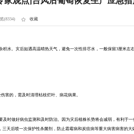
[专家观点]台风后葡萄恢复生产应急措
览(8334)
收藏
余积水。灾后如遇高温晴热天气，避免一次性排尽水，一般保留
3
厘米左
受伤害的，需及时清理枯枝烂叶、病花病果。
及时做好病虫监测和及时防治。因为灾后植株长势将会减弱，有利于一
，三天后喷一次保护性杀菌剂，防止霜霉病和炭疽病等重大病害病害的大