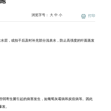
施
浏览字号：
大
中
小
打印
右水层，或拍干后及时补充部分浅表水，防止高强度的叶面蒸发
些弱寄生菌引起的病害发生，如葡萄灰霉病和炭疽病等。因此
爆发。