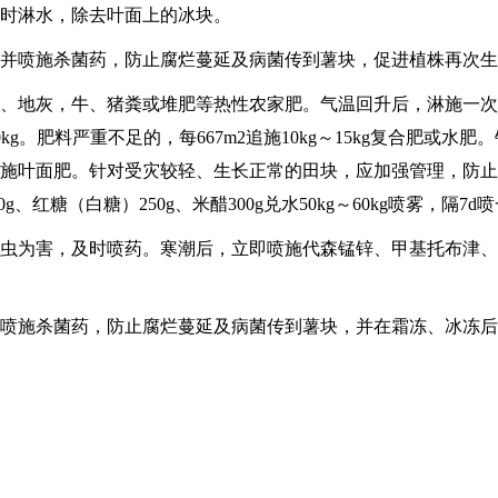
及时淋水，除去叶面上的冰块。
分，并喷施杀菌药，防止腐烂蔓延及病菌传到薯块，促进植株再次
木灰、地灰，牛、猪粪或堆肥等热性农家肥。气温回升后，淋施一
50g:50kg。肥料严重不足的，每667m2追施10kg～15kg复
叶面肥。针对受灾较轻、生长正常的田块，应加强管理，防止灾后
00g、红糖（白糖）250g、米醋300g兑水50kg～60kg喷雾，隔7
现病虫为害，及时喷药。寒潮后，立即喷施代森锰锌、甲基托布津
时喷施杀菌药，防止腐烂蔓延及病菌传到薯块，并在霜冻、冰冻后5