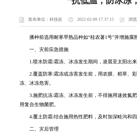
“抗低温，防冰冻，
发布单位：科技处
2022-02-09 17:37:15
浏览(
播种前选用耐寒早熟品种如“桂农薯1号”并增施
一、灾前应急措施
1.喷水防霜:霜冻、冰冻发生期间，凌晨至太阳
2.覆盖防寒:霜冻或冻害发生前，用农膜、稻草
冻、冰冻危害。
3.施肥抗冻:霜冻、冰冻发生前，不得施用速效
用复合生物菌肥。
4.覆土防霜:结合施用热性肥料，及时加深畦沟
二、灾后管理