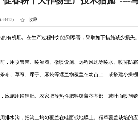
促春耕十大作物生产技术措施”---
38413)
收藏
腐熟的有机肥。在生产过程中如遇到寒害，采取如下措施减少损失
出来前，用喷管带、喷灌圈、微喷设施、远程风炮等喷水、喷雾防
、彩条布、草帘、席子、麻袋等遮盖物覆盖在幼苗上，或搭建小拱
氮肥，应施用磷钾肥、农家肥等热性肥料覆盖茎基部，或叶面喷施
和四周排水沟，把沟土均匀覆盖在畦面或地膜上。稻草覆盖栽培的