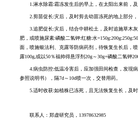
1.淋水除霜:霜冻发生后的早上，在太阳出来前，
2.剪苗促长:灾后，及时剪去幼苗冻死的地上部
3.追肥促长:灾后，结合中耕松土，及时追施草
肥，或喷施尿素:磷酸二氢钾:红糖:水=150g:200g:2
面，喷施银法利、克露等防病药剂，待恢复生长后，喷施
露100g,或以50％福帅得悬浮剂20g～30g+磷酸二氢钾2
4.病虫防控:低温冷害后，应加强田间检查，发
参照说明书），隔7d～10d喷一次，交替用药。
5.适时收获:如植株已冻死，且无法恢复生长，及
联系人：郑虚研究员，13978632985