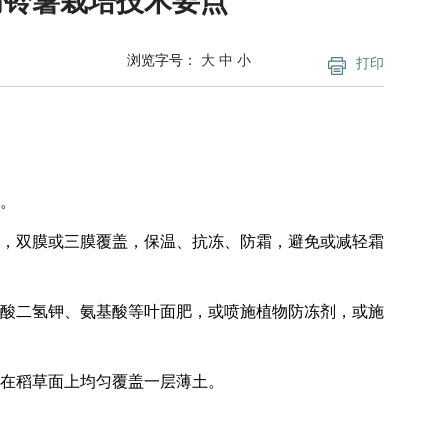
-马铃薯栽培技术要点
浏览字号：
大
中
小
打印
。
霜。
棚，双膜或三膜覆盖，保温、抗冻、防霜，避免或减轻霜
磷酸二氢钾、氨基酸等叶面肥，或喷施植物防冻剂，或施
应在稻草面上均匀覆盖一层薄土。