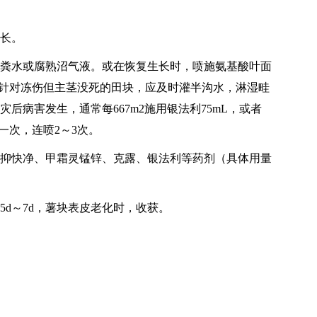
生长。
次粪水或腐熟沼气液。或在恢复生长时，喷施氨基酸叶面
合肥或水肥。针对冻伤但主茎没死的田块，应及时灌半沟水，淋湿畦
病害发生，通常每667m2施用银法利75mL，或者
d喷一次，连喷2～3次。
、抑快净、甲霜灵锰锌、克露、银法利等药剂（具体用量
d～7d，薯块表皮老化时，收获。