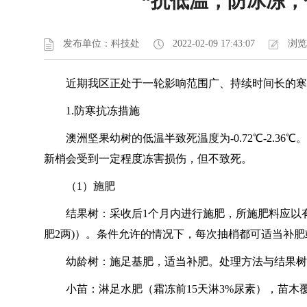
“抗低温，防冰冻，
发布单位：科技处
2022-02-09 17:43:07
浏览(
近期我区正处于一轮影响范围广、持续时间长的寒
1.防寒抗冻措施
澳洲坚果幼树的低温半致死温度为-0.72℃-2.
新梢会受到一定程度冻害损伤，但不致死。
（1）施肥
结果树：采收后1个月内进行施肥，所施肥料应以有
肥2两)）。条件允许的情况下，每次抽梢都可适当补肥或
幼龄树：施足基肥，适当补肥。处理方法与结果树
小苗：淋足水肥（霜冻前15天淋3%尿素），苗