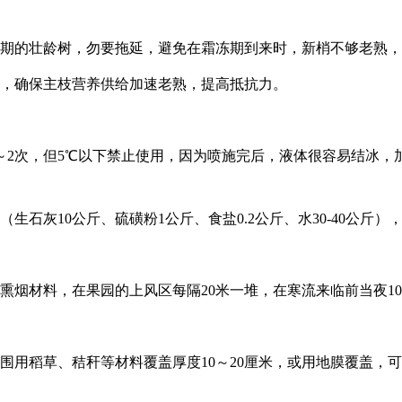
期的壮龄树，勿要拖延，避免在霜冻期到来时，新梢不够老熟，
枝，确保主枝营养供给加速老熟，提高抵抗力。
1～2次，但5℃以下禁止使用，因为喷施完后，液体很容易结冰
生石灰10公斤、硫磺粉1公斤、食盐0.2公斤、水30-40公斤
熏烟材料，在果园的上风区每隔20米一堆，在寒流来临前当夜1
围用稻草、秸秆等材料覆盖厚度10～20厘米，或用地膜覆盖，