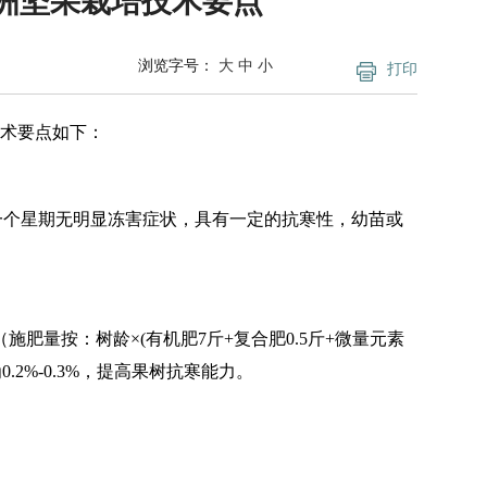
澳洲坚果栽培技术要点
浏览字号：
大
中
小
打印
术要点如下：
之间一个星期无明显冻害症状，具有一定的抗寒性，幼苗或
量按：树龄×(有机肥7斤+复合肥0.5斤+微量元素
2%-0.3%，提高果树抗寒能力。