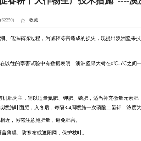
促春耕十大作物生产技术措施”----
62250)
收藏
潮、低温霜冻过程，为减轻冻害造成的损失，现提出澳洲坚果技
36℃。在以往的寒害试验中有数据表明，澳洲坚果大树在0℃-5℃
机肥为主，辅以适量氮肥、钾肥、磷肥，适当补充微量元素肥（施肥
喷施叶面肥，入冬后，每隔3-4周喷施一次磷酸二氢钾，浓度为0.
相近，另需注意施肥量，避免肥害。
木覆盖薄膜、防寒布或遮阳网，保护枝叶。