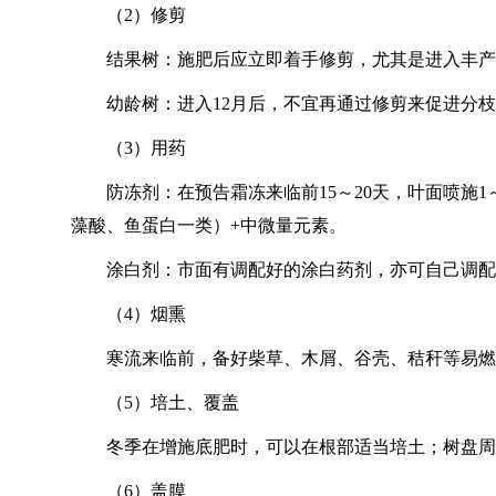
（2）修剪
结果树：施肥后应立即着手修剪，尤其是进入丰产
幼龄树：进入12月后，不宜再通过修剪来促进分
（3）用药
防冻剂：在预告霜冻来临前15～20天，叶面喷施
藻酸、鱼蛋白一类）+中微量元素。
涂白剂：市面有调配好的涂白药剂，亦可自己调配（
（4）烟熏
寒流来临前，备好柴草、木屑、谷壳、秸秆等易燃
（5）培土、覆盖
冬季在增施底肥时，可以在根部适当培土；树盘周
（6）盖膜