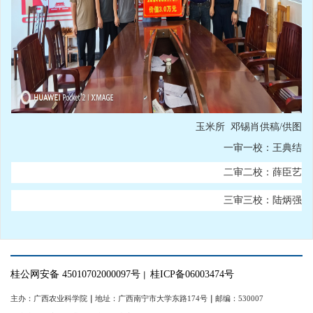
玉米所 邓锡肖供稿/供图
一审一校：王典结
二审二校：薛臣艺
三审三校：陆炳强
桂公网安备 45010702000097号
桂ICP备06003474号
｜
主办：广西农业科学院
｜
地址：广西南宁市大学东路174号
｜
邮编：530007