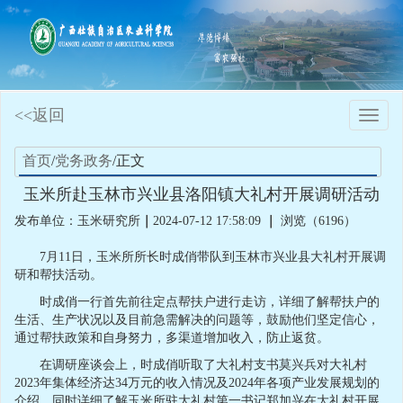
<<返回
Toggle
naviga
首页
/
党务政务
/正文
玉米所赴玉林市兴业县洛阳镇大礼村开展调研活动
发布单位：玉米研究所
｜
2024-07-12 17:58:09
｜
浏览（6196）
7月11日，玉米所所长时成俏带队到玉林市兴业县大礼村开展调
研和帮扶活动。
时成俏一行首先前往定点帮扶户进行走访，详细了解帮扶户的
生活、生产状况以及目前急需解决的问题等，鼓励他们坚定信心，
通过帮扶政策和自身努力，多渠道增加收入，防止返贫。
在调研座谈会上，时成俏听取了大礼村支书莫兴兵对大礼村
2023年集体经济达34万元的收入情况及2024年各项产业发展规划的
介绍，同时详细了解玉米所驻大礼村第一书记郑加兴在大礼村开展