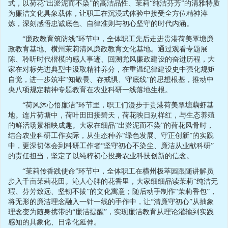
式，以荷花“出淤泥而不染”的高洁品性、茉莉“纯洁芬芳”的清雅特质
为廉洁文化具象载体，让职工在沉浸式体验中接受全方位精神淬
炼，深刻感悟忠诚底色、自律准则与初心坚守的时代内涵。
“廉政教育筑防线”环节中，全体职工先后走进贵港荷美覃塘廉
政教育基地、横州茉莉清风廉政教育文化基地。通过观看专题展
陈、聆听时代楷模的感人事迹、回溯党风廉政建设的奋进历程，大
家在对标先进典型中汲取精神养分，在重温纪律建设史中强化规矩
自觉，进一步筑牢“知敬畏、存戒惧、守底线”的思想根基，推动中
央八项规定精神专题教育在农业科研一线落地生根。
“荷风沐心悟廉洁”环节里，职工们漫步于贵港荷美覃塘藕虾基
地。连片荷塘中，荷叶田田接碧天，荷花映日别样红，与生态养殖
的鲜活场景相映成趣。大家在细品“出淤泥而不染”的荷花风骨时，
结合农业科研工作实际，从生态种养“绿色发展、守正创新”的实践
中，更深切体会到科研工作者“坚守初心不染尘、廉洁从业献科研”
的责任担当，坚定了以纯粹初心投身农业科技创新的信念。
“茉莉传香践使命”环节中，全体职工在横州极萃园跟随讲解员
步入千亩茉莉花田。沁人心脾的花香里，大家细细品读茉莉“纯洁无
瑕、芬芳致远、坚韧不拔”的文化寓意；随后动手制作“茉莉香包”，
将无形的廉洁理念融入一针一线的手作中，让“清廉守初心”从抽象
理念变为随身携带的“廉洁提醒”，实现廉洁教育从理论灌输到实践
感知的具象化、日常化延伸。