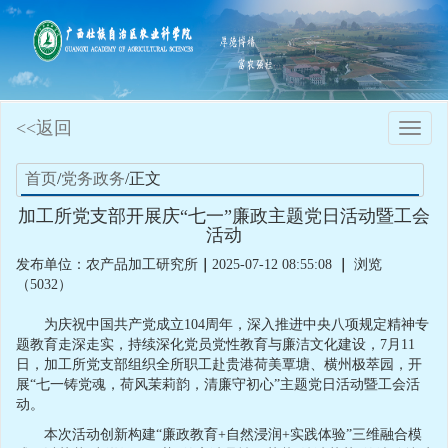
<<返回
Toggle
naviga
首页
/
党务政务
/正文
加工所党支部开展庆“七一”廉政主题党日活动暨工会
活动
发布单位：农产品加工研究所
｜
2025-07-12 08:55:08
｜
浏览
（5032）
为庆祝中国共产党成立104周年，深入推进中央八项规定精神专
题教育走深走实，持续深化党员党性教育与廉洁文化建设，7月11
日，加工所党支部组织全所职工赴贵港荷美覃塘、横州极萃园，开
展“七一铸党魂，荷风茉莉韵，清廉守初心”主题党日活动暨工会活
动。
本次活动创新构建“廉政教育+自然浸润+实践体验”三维融合模