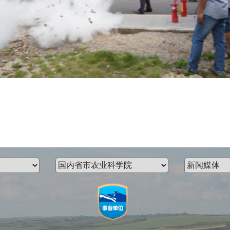
经作所 覃夏燕