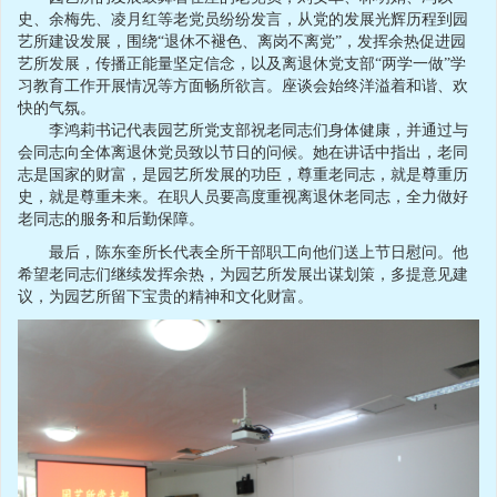
史、余梅先、凌月红等老党员纷纷发言，从党的发展光辉历程到园
艺所建设发展，围绕“退休不褪色、离岗不离党”，发挥余热促进园
艺所发展，传播正能量坚定信念，以及离退休党支部“两学一做”学
习教育工作开展情况等方面畅所欲言。座谈会始终洋溢着和谐、欢
快的气氛。
李鸿莉书记代表园艺所党支部祝老同志们身体健康，并通过与
会同志向全体离退休党员致以节日的问候。她在讲话中指出，老同
志是国家的财富，是园艺所发展的功臣，尊重老同志，就是尊重历
史，就是尊重未来。在职人员要高度重视离退休老同志，全力做好
老同志的服务和后勤保障。
最后，陈东奎所长代表全所干部职工向他们送上节日慰问。他
希望老同志们继续发挥余热，为园艺所发展出谋划策，多提意见建
议，为园艺所留下宝贵的精神和文化财富。