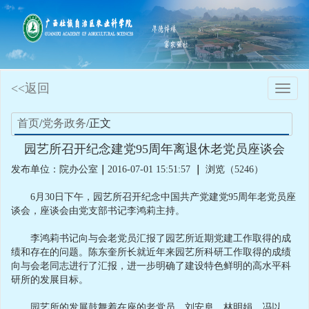
<<返回
Toggle
naviga
首页
/
党务政务
/正文
园艺所召开纪念建党95周年离退休老党员座谈会
发布单位：院办公室
｜
2016-07-01 15:51:57
｜
浏览（5246）
6月30日下午，园艺所召开纪念中国共产党建党95周年老党员座
谈会，座谈会由党支部书记李鸿莉主持。
李鸿莉书记向与会老党员汇报了园艺所近期党建工作取得的成
绩和存在的问题。陈东奎所长就近年来园艺所科研工作取得的成绩
向与会老同志进行了汇报，进一步明确了建设特色鲜明的高水平科
研所的发展目标。
园艺所的发展鼓舞着在座的老党员，刘安阜、林明娟、冯以