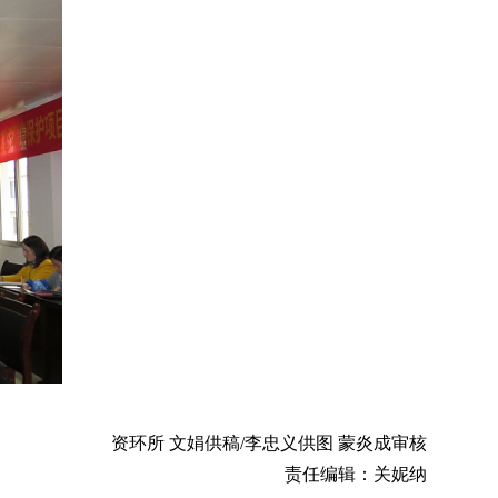
资环所 文娟供稿/李忠义供图 蒙炎成审核
责任编辑：关妮纳