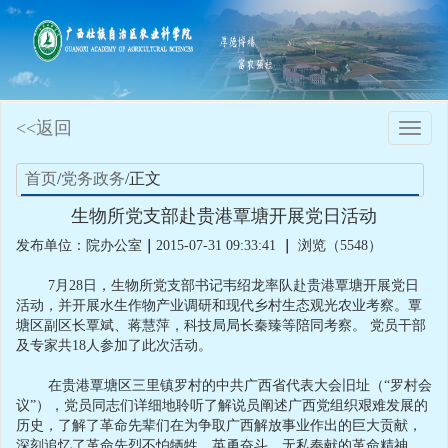
<<返回
Toggle
naviga
首页
/
党务政务
/正文
生物所党支部赴贵港覃塘开展党日活动
发布单位：院办公室
｜
2015-07-31 09:33:41
｜
浏览（5548）
7月28日，生物所党支部书记韦绍龙率队赴贵港覃塘开展党日
活动，并开展水生作物产业调研和现代乡村生态观光农业考察。覃
塘区副区长覃斌、蒋慧萍，科技局局长秦臻等陪同考察。 党员干部
及专家共18人参加了此次活动。
在贵港覃塘区三里镇罗村的中共广西省代表大会旧址（“罗村会
议”），党员同志们详细地聆听了解说员阐述广西党组织艰难发展的
历史，了解了革命先辈们在为争取广西解放事业作出的巨大贡献，
深刻追忆了革命先烈不怕牺牲、英勇奋斗、无私奉献的革命精神。