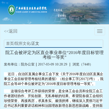
<<返回
Toggle
naviga
首页
/
院所文化
/正文
院工会被评定为区直企事业单位“2016年度目标管理
考核一等奖”
发布单位：院办公室
｜
2017-03-09 10:28:29
｜
浏览（7448）
近日，自治区直属企事业工会下发《关于2016年度自治区直属企
事业工会目标管理考核结果的通报》（桂企事工字[2017]3号），我
院工会等48个单位被评定为“2016年度目标管理考核一等奖”。
这项综合考评工作获得的荣誉，是全体工会会员和全院工会工
作者团结协作、开拓创新、无私奉献的结果。希望院各级工会组织
珍惜荣誉、再接再厉，求真务实、顽强拼搏，继续深入贯彻习近平
总书记系列重要讲话精神和治国理政新理念新思想新战略，坚持面