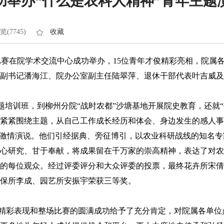
功举办“什么是农科人精神”青年主题
览(7745)
收藏
赛在院学术交流中心成功举办，15位青年才俊精彩亮相，院属各
副书记潘海江、院办公室副主任陆翠萍、退休干部代表叶吉威及
培训班，到柳州分院“战时农都”沙塘基地开展院史教育，还就“
，紧紧围绕主题，从自己工作成长经历和体会、身边发生的感人
行激情演说。他们引经据典、旁征博引，以农业科研战线的知名
心研究、甘于奉献，将成果留在千万家的崇高精神，表达了对农
的每位观众。经过评委评分和大众评委的投票，最终花卉所宋倩
保所李成、园艺所安振宇荣获三等奖。
彩表现和整场比赛的圆满成功给予了充分肯定，对院属各单位