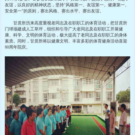
友谊，以良好的精神状态，坚持“风格第一、友谊第一、健康第一、
安全第一”的原则，赛出风格、赛出水平、赛出友谊。
甘蔗所历来高度重视老同志及在职职工的体育活动，把甘蔗所
门球场建成人工草坪，组织和引导广大老同志及在职职工开展健
康、科学、文明的体育运动，极大提高了老同志及在职职工的身体
素质。同时，甘蔗所将以健康文明、丰富多彩的体育健身活动喜迎
80周年院庆。