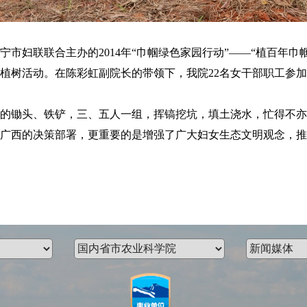
妇联联合主办的2014年“巾帼绿色家园行动”——“植百年巾
了植树活动。在陈彩虹副院长的带领下，我院22名女干部职工参
锄头、铁铲，三、五人一组，挥镐挖坑，填土浇水，忙得不亦
广西的决策部署，更重要的是增强了广大妇女生态文明观念，推