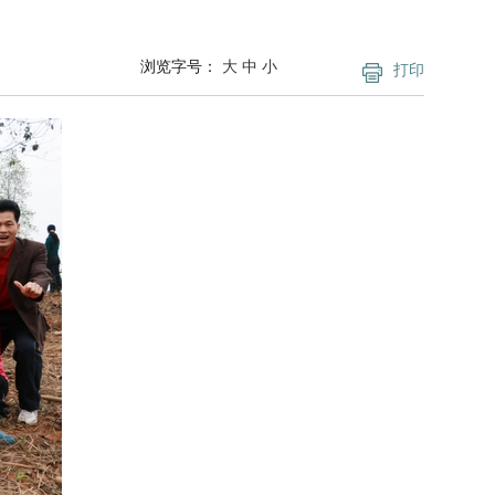
浏览字号：
大
中
小
打印