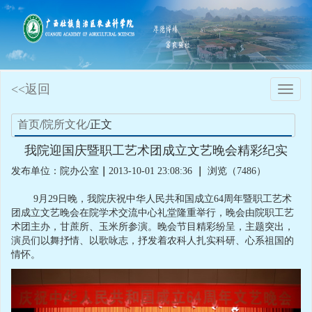
<<返回
Toggle
naviga
首页
/
院所文化
/正文
我院迎国庆暨职工艺术团成立文艺晚会精彩纪实
发布单位：院办公室
｜
2013-10-01 23:08:36
｜
浏览（7486）
9月29日晚，我院庆祝中华人民共和国成立64周年暨职工艺术
团成立文艺晚会在院学术交流中心礼堂隆重举行，晚会由院职工艺
术团主办，甘蔗所、玉米所参演。晚会节目精彩纷呈，主题突出，
演员们以舞抒情、以歌咏志，抒发着农科人扎实科研、心系祖国的
情怀。