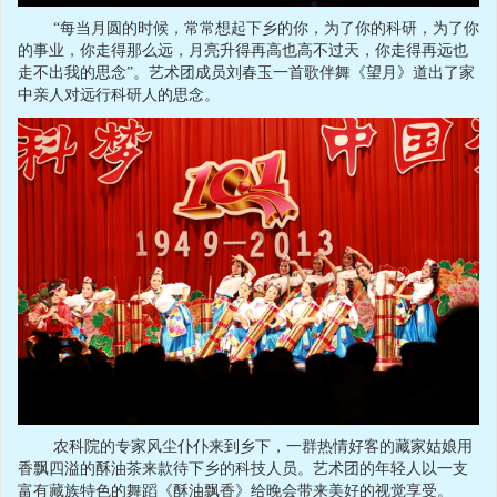
“每当月圆的时候，常常想起下乡的你，为了你的科研，为了你
的事业，你走得那么远，月亮升得再高也高不过天，你走得再远也
走不出我的思念”。艺术团成员刘春玉一首歌伴舞《望月》道出了家
中亲人对远行科研人的思念。
农科院的专家风尘仆仆来到乡下，一群热情好客的藏家姑娘用
香飘四溢的酥油茶来款待下乡的科技人员。艺术团的年轻人以一支
富有藏族特色的舞蹈《酥油飘香》给晚会带来美好的视觉享受。