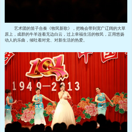
艺术团的笛子合奏《牧民新歌》，把晚会带到宽广辽阔的大草
原上，成群的牛羊连着无边白云，过上幸福生活的牧民，正用悠扬
动人的乐曲，倾吐着对党、对新生活的热爱。