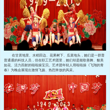
在甘蔗地里、水稻田边、花果树下、瓜菜地头，她们是一群普
普通通的科技人员，但在职工艺术团里，她们却是能歌善舞、貌美
如花、活力四射的啦啦操宝贝。艺术团年轻人用啦啦操《飞翔的青
春》为晚会展现出激情飞扬、热烈奔放的风采。