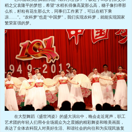
稻之父袁隆平的梦想，希望“水稻长得像高粱那么高，穗子像扫帚那
么长，籽粒有花生那么大，同事们工作累了，可以在稻下乘
凉……”。“农科梦”也是“中国梦”，我们实现农科梦，就能实现国家
繁荣富强的梦。
在大型舞蹈《盛世鸿姿》的盛大演出中，晚会走近尾声，职工
艺术团的年轻人们用令全场观众为之震撼的精彩舞姿和唯美画面，
表达了全体农科院人对美好生活、和谐社会的向往和为实现民族复