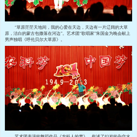
“草原茫茫天地间，我的心爱在天边，天边有一片辽阔的大草
原，洁白的蒙古包撒落在河边”。艺术团“歌唱家”朱国金为晚会献上
男声独唱《呼伦贝尔大草原》。
艺术团表演的舞蹈作品《农科人的梦》，叙述了83岁的杂交水