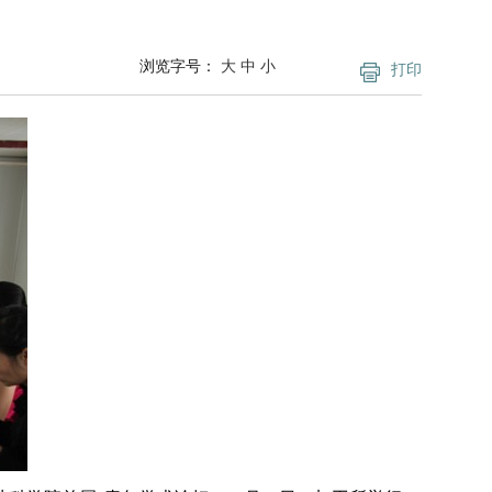
浏览字号：
大
中
小
打印