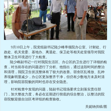
9
月
10
日上午，院党组副书记陆少峰率领院办公室、计财处、行
政处、机关党委、基地办、离退处、保卫处等相关处室领导对我院
整体卫生环境进行了大检查。
陆少峰副书记一行对我院生活区、办公区的卫生进行了详细的检
查，对当前存在的问题进行了分析。他指出，通过这段时间的整治
和清理，我院卫生状况整体有了较大的改善。宿舍区乱堆放、乱种
养现象明显减少，办公区更加整齐干净，但仍有少数地方未及时清
理，影响院容院貌的同时也存在安全隐患。
针对检查中发现的问题，陆副书记现场要求立刻落实责任部
门，加大整改力度，务必在近期进行彻底的综合整治，以整洁的院
容院貌迎接自治区考评组的检查验收。
关妮纳供稿
/
图