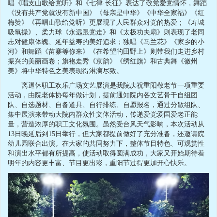
唱《唱支山歌给党听》和《七律·长征》表达了敬党爱党情怀，舞蹈
《没有共产党就没有新中国》《母亲是中华》《中华全家福》《红
梅赞》《再唱山歌给党听》更展现了人民群众对党的热爱；《寿城
吸氧操》、柔力球《永远跟党走》和《太极功夫扇》则表现了老同
志对健康体魄、延年益寿的美好追求；独唱《马兰花》《家乡的小
河》和舞蹈《苗寨等你来》《在希望的田野上》则带我们走进乡村
振兴的美丽画卷；旗袍走秀《京韵》《绣红旗》和古典舞《徽州
美》将中华特色之美表现得淋漓尽致。
离退休职工欢乐广场文艺展演是我院庆祝重阳敬老节一项重要
活动，由院老体协每年做计划，提前通知院内各文艺骨干自组团
队、自选题材、自备道具、自行排练、自愿报名，通过分散组队、
集中展演来带动大院内群众性文体活动，传递爱党爱国爱老正能
量，营造浓厚的职工文化氛围。虽然受台风天气影响，本次活动从
13日晚延后到15日举行，但大家都提前做好了充分准备，还邀请院
幼儿园联合出演。在大家的共同努力下，整体节目特色、可观赏性
和演出水平都有所提高，使活动取得圆满成功，大家又开始期待着
明年的内容更丰富、节目更出彩，重阳节过得更加开心快乐。