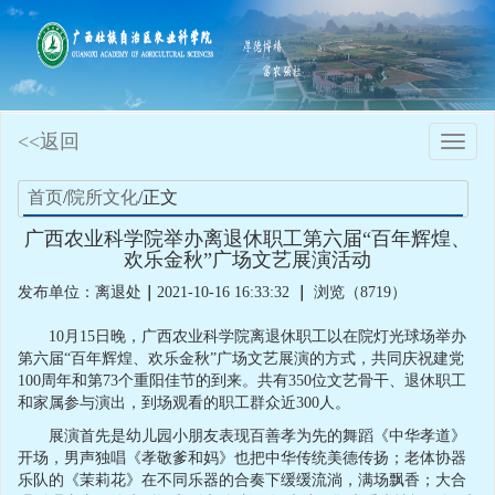
<<返回
Toggle
naviga
首页
/
院所文化
/正文
广西农业科学院举办离退休职工第六届“百年辉煌、
欢乐金秋”广场文艺展演活动
发布单位：离退处
｜
2021-10-16 16:33:32
｜
浏览（8719）
10月15日晚，广西农业科学院离退休职工以在院灯光球场举办
第六届“百年辉煌、欢乐金秋”广场文艺展演的方式，共同庆祝建党
100周年和第73个重阳佳节的到来。共有350位文艺骨干、退休职工
和家属参与演出，到场观看的职工群众近300人。
展演首先是幼儿园小朋友表现百善孝为先的舞蹈《中华孝道》
开场，男声独唱《孝敬爹和妈》也把中华传统美德传扬；老体协器
乐队的《茉莉花》在不同乐器的合奏下缓缓流淌，满场飘香；大合