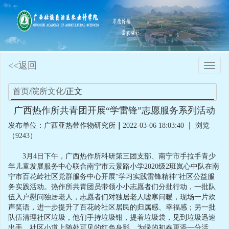
<<返回
Toggle
naviga
首页
/
院所文化
/正文
广西热作所共青团开展“学雷锋”志愿服务系列活动
发布单位：广西亚热带作物研究所
｜
2022-03-06 18:03:40
｜
浏览
（9243）
3月4日下午，广西热作所科研第三团支部、南宁市手拉手青少
年儿童发展服务中心联合南宁市云景路小学2020级2班岚心中队在南
宁市百花岭社区党群服务中心开展“学习实践雷锋精神”社区公益服
务实践活动。热作所共青团员带领小小志愿者们分批行动，一批队
伍入户慰问独居老人，志愿者们对独居老人嘘寒问暖，现场一片欢
声笑语，进一步提升了百花岭社区居民的归属感、幸福感；另一批
队伍清理社区垃圾，他们手持垃圾钳，提着垃圾袋，见到垃圾迅速
出手，社区小道上随处可见的红色身影，为绿的初春更添一分活