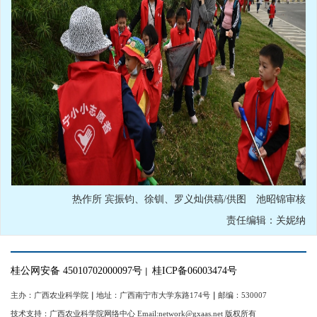
热作所 宾振钧、徐钏、罗义灿供稿/供图 池昭锦审核
责任编辑：关妮纳
桂公网安备 45010702000097号
桂ICP备06003474号
｜
主办：广西农业科学院
｜
地址：广西南宁市大学东路174号
｜
邮编：530007
技术支持：广西农业科学院网络中心 Email:network@gxaas.net 版权所有