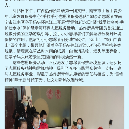
力。
3月5日下午，广西热作所科研第一团支部、南宁市手拉手青少
年儿童发展服务中心“手拉手小志愿者服务总队” 60余名志愿者在南
宁市江南区亭子码头环邕江上开展“学雷锋纪念日”暨“我爱壮乡美·共
护壮乡水”保护母亲河环保志愿服务活动。热作所共青团员首先通过
垃圾分类的互动游戏引导手拉手小小志愿者们了解垃圾分类对环境
保护的作用，然后将小小志愿者们分成“绿水”、“金山”、“银山”“青
山”四个小组，带领他们沿着亭子码头邕江岸边步行4公里捡拾各类
垃圾，清理藏在草丛树木间的纸屑、白色污染物、烟头等废弃物，
使亭子码头旅游景区范围内的环境焕然一新。
这些志愿服务活动，不仅激发了志愿者保护环境意识，还弘扬
了志愿服务精神和雷锋精神，吸引了众多市民群众关注、支持、参
与志愿服务事业，彰显了热作所青年志愿者的责任与担当，为“雷锋
精神”赋予新时代荣光，让文明新风吹遍绿城。