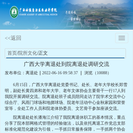
<<返回
Toggle
naviga
首页
/
院所文化
/正文
广西大学离退处到院离退处调研交流
发布单位：离退处
｜
2022-06-16 09:58:37
｜
浏览（10088）
6月15日，广西大学离退处党委书记、处长、老年大学校长郑雪
明，副处长黄四弟和老年大学、老年文体协会主要骨干一行17人到
我院开展调研交流。院离退处班子成员陪同走访了院学术交流中心
综合厅、风雨门球场和地掷球场、院老年活动中心金秋家园和荣誉
室等，全处工作人员和院老体协委员、文艺骨干参加座谈交流。
院离退处
处长
潘海江介绍了我院离退休职工的基本情况，重点
分享了院本部网格式管理的经验做法，以及依托离退工作党总支部
标准化规范化建设为引领，一手抓日常服务保障，一手抓两个协会