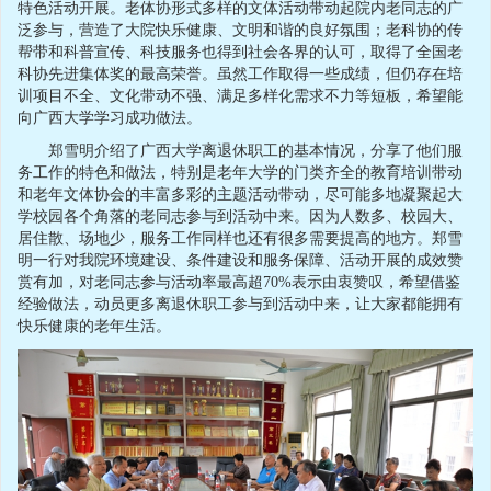
特色活动开展。老体协形式多样的文体活动带动起院内老同志的广
泛参与，营造了大院快乐健康、文明和谐的良好氛围；老科协的传
帮带和科普宣传、科技服务也得到社会各界的认可，取得了全国老
科协先进集体奖的最高荣誉。虽然工作取得一些成绩，但仍存在培
训项目不全、文化带动不强、满足多样化需求不力等短板，希望能
向广西大学学习成功做法。
郑雪明介绍了广西大学离退休职工的基本情况，分享了他们服
务工作的特色和做法，特别是老年大学的门类齐全的教育培训带动
和老年文体协会的丰富多彩的主题活动带动，尽可能多地凝聚起大
学校园各个角落的老同志参与到活动中来。因为人数多、校园大、
居住散、场地少，服务工作同样也还有很多需要提高的地方。郑雪
明一行对我院环境建设、条件建设和服务保障、活动开展的成效赞
赏有加，对老同志参与活动率最高超70%表示由衷赞叹，希望借鉴
经验做法，动员更多离退休职工参与到活动中来，让大家都能拥有
快乐健康的老年生活。