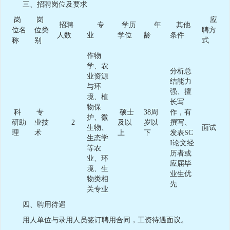
三、招聘岗位及要求
岗
岗
应
招聘
专
学历
年
其他
位名
位类
聘方
人数
业
学位
龄
条件
称
别
式
作物
学、农
分析总
业资源
结能力
与环
强、擅
境、植
长写
物保
科
专
硕士
38周
作，有
护、微
研助
业技
2
及以
岁以
撰写、
生物、
面试
理
术
上
下
发表SC
生态学
I论文经
等农
历者或
业、环
应届毕
境、生
业生优
物类相
先
关专业
四、聘用待遇
用人单位与录用人员签订聘用合同，工资待遇面议。