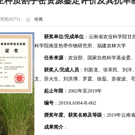
生种质割手密资源鉴定评价及其抗旱
浏览(8271)
收藏
获奖单位/完成单位
：云南省农业科学院甘
科学院南亚热带作物研究所、福建农林大学
任务来源
：农业部、国家自然科学基金委
获奖人/完成人员
：刘新龙、张革民、刘洋
文、苏火生、刘洪博、罗霆、徐磊、苏俊波、
起止年限
：2002年至2019年
编号
：2019AA004-R-002
授奖年度、获奖名称及等级
：2019年云
成果简介
：