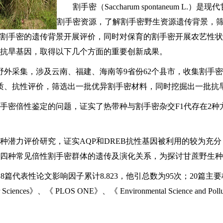
割手密（Saccharum spontaneum
割手密资源，了解割手密野生资源遗传背景，
割手密的遗传背景开展评价，同时对保育的割手密开展农艺性状
抗旱基因，取得以下几个方面的重要创新成果。
次野外采集，涉及云南、福建、海南等9省份62个县市，收集割手
品质、抗性评价，筛选出一批优异割手密材料，同时挖掘出一批抗
手密倍性鉴定的问题，证实了热带种与割手密杂交F1代存在2种方式
种潜力评价研究，证实AQP和DREB抗性基因被利用的较为充分，
四种常见倍性割手密群体的遗传及演化关系，为探讨甘蔗野生种
，8篇代表性论文影响因子累计8.823，他引总数为95次；20篇主
 Molecular Sciences》、《 PLOS ONE》、《 Environmental Scie