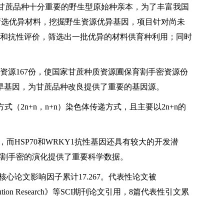
 L.）是现代甘蔗品种十分重要的野生型原始种亲本，为了丰富我国
筛选优异材料，挖掘野生资源优异基因，项目针对尚未
和抗性评价，筛选出一批优异的材料供育种利用；同时
密资源167份，使国家甘蔗种质资源圃保育割手密资源份
旱基因，为甘蔗品种改良提供了重要的基因源。
（2n+n，n+n）染色体传递方式，且主要以2n+n的
而HSP70和WRKY1抗性基因还具有较大的开发潜
割手密的演化提供了重要科学数据。
要核心论文影响因子累计17.267。代表性论文被
nce and Pollution Research》等SCI期刊论文引用，8篇代表性引文累