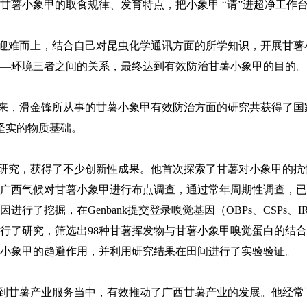
薯小象甲的取食规律、发育特点，把小象甲 “请”进超净工作台
难而上，结合自己对昆虫化学通讯方面的所学知识，开展甘薯
—环境三者之间的关系，最终达到有效防治甘薯小象甲的目的。
来，滑金锋所从事的甘薯小象甲有效防治方面的研究共获得了国
坚实的物质基础。
究，获得了不少创新性成果。他首次探索了甘薯对小象甲的抗
广西气候对甘薯小象甲进行布点调查，通过常年周期性调查，已
了挖掘，在Genbank提交登录嗅觉基因（OBPs、CSPs、IR
行了研究，筛选出98种甘薯挥发物与甘薯小象甲嗅觉蛋白的结
小象甲的趋避作用，并利用研究结果在田间进行了实验验证。
甘薯产业服务当中，有效推动了广西甘薯产业的发展。他经常