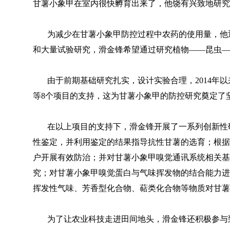
甘薯小象甲在室内很快孵育出来了，他饶有兴致地研究甘
为减少在甘薯小象甲防控过程中农药的使用量，他迎
和大量试验研究，滑金锋希望通过研究植物——昆虫—
由于前期基础研究扎实，设计实验合理，2014年以
等8个项目的支持，这为甘薯小象甲的防控研究奠定了
在以上项目的支持下，滑金锋开展了一系列创新性研
性鉴定，并利用鉴定的结果指导抗性甘薯的选育；根据
户开展有效防治；并对甘薯小象甲嗅觉通讯系统相关基因进行
究；对甘薯小象甲嗅觉蛋白与气味挥发物的结合能力进
挥发性气味、芳香型化合物、萜类化合物等物质对甘薯
为了让农业科技走进田间地头，滑金锋还积极参与到