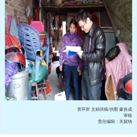
资环所 文娟供稿/供图 蒙炎成
审核
责任编辑：关妮纳