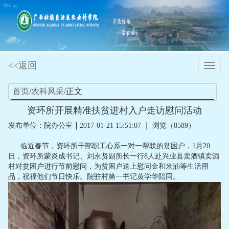
<<返回
Toggle
naviga
首页
/
农科风采
/正文
资环所开展精准扶贫进村入户走访慰问活动
发布单位：院办公室
｜
2017-01-21 15:51:07
｜
浏览（8589）
临近春节，资环所干部职工心系一对一帮联的贫困户，1月20
日，资环所蒙炎成书记、刘永贤副所长一行8人赴兴业县卖酒镇卖酒
村对贫困户进行节前慰问，为贫困户送上慰问金和米油等生活用
品，祝福他们节日快乐。院驻村第一书记黄学华陪同。