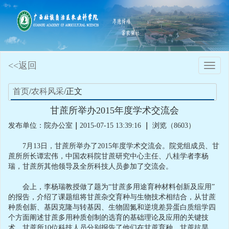
<<返回
Toggle
naviga
首页
/
农科风采
/正文
甘蔗所举办2015年度学术交流会
发布单位：院办公室
｜
2015-07-15 13:39:16
｜
浏览（8603）
7月13日，甘蔗所举办了2015年度学术交流会。院党组成员、甘
蔗所所长谭宏伟，中国农科院甘蔗研究中心主任、八桂学者李杨
瑞，甘蔗所其他领导及全所科技人员参加了交流会。
会上，李杨瑞教授做了题为“甘蔗多用途育种材料创新及应用”
的报告，介绍了课题组将甘蔗杂交育种与生物技术相结合，从甘蔗
种质创新、基因克隆与转基因、生物固氮和逆境差异蛋白质组学四
个方面阐述甘蔗多用种质创制的选育的基础理论及应用的关键技
术。甘蔗所10位科技人员分别报告了他们在甘蔗育种、甘蔗抗旱、