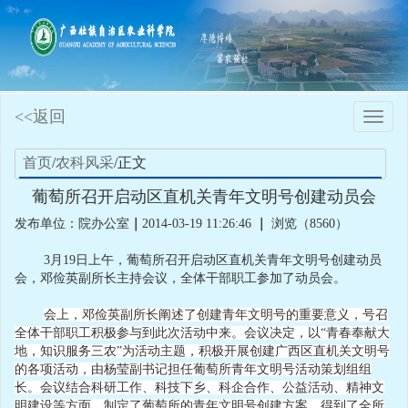
<<返回
Toggle
naviga
首页
/
农科风采
/正文
葡萄所召开启动区直机关青年文明号创建动员会
发布单位：院办公室
｜
2014-03-19 11:26:46
｜
浏览（8560）
3月19日上午，葡萄所召开启动区直机关青年文明号创建动员
会，邓俭英副所长主持会议，全体干部职工参加了动员会。
会上，邓俭英副所长阐述了创建青年文明号的重要意义，号召
全体干部职工积极参与到此次活动中来。会议决定，以“青春奉献大
地，知识服务三农”为活动主题，积极开展创建广西区直机关文明号
的各项活动，由杨莹副书记担任葡萄所青年文明号活动策划组组
长。会议
结合科研工作、科技下乡、科企合作、公益活动、精神文
明建设等方面，制定了葡萄所的青年文明号创建方案，得到了全所