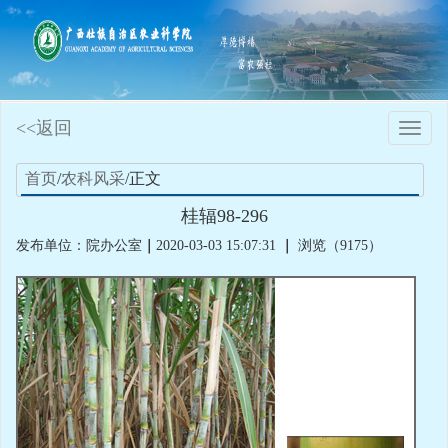
<<返回
Toggle
naviga
首页
/
农科风采
/正文
桂辐98-296
发布单位：院办公室
｜
2020-03-03 15:07:31
｜
浏览（9175）