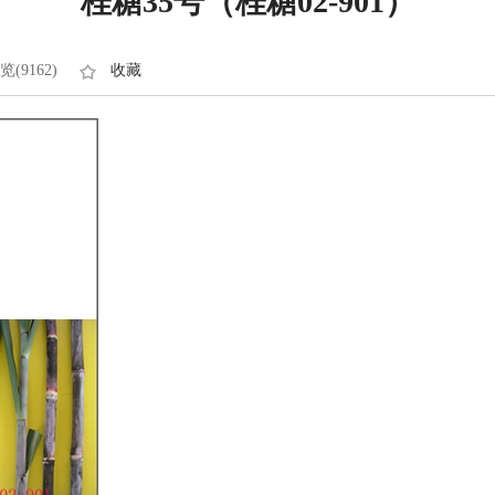
桂糖35号（桂糖02-901）
览(9162)
收藏