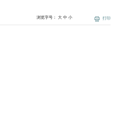
浏览字号：
大
中
小
打印