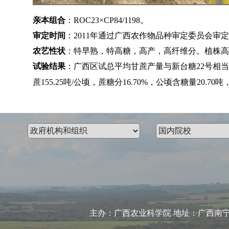
亲本组合
：
ROC23×CP84/1198。
审定时间
：2011年通过广西农作物品种审定委员会审
农艺性状
：
特早熟，特高糖，高产，高纤维分。植株高
试验结果
：
广西区试总平均甘蔗产量与新台糖
22号相
蔗155.25吨/公顷，蔗糖分16.70%，公顷含糖量20.7
主办：广西农业科学院 地址：广西南宁市大学东