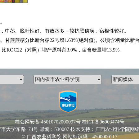
定。
，中茎、脱叶性好、有效茎多，较抗黑穗病，宿根性较好。
当。甘蔗蔗糖分比新台糖22号增1.63%(绝对值)。公顷含糖量比新台
0吨，比ROC22（对照）增产原料蔗3.0%，亩含糖量增13.9%。
桂公网安备 45010702000097号
桂ICP备06003474号
路174号 邮编：530007 技术支持：广西农业科学院网络中心 Email
© 广西农业科学院 网站标识码：4500000117