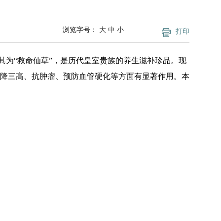
浏览字号：
大
中
小
打印
其为“救命仙草”，是历代皇室贵族的养生滋补珍品。现
降三高、抗肿瘤、预防血管硬化等方面有显著作用。本