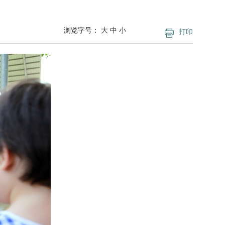
浏览字号：
大
中
小
打印