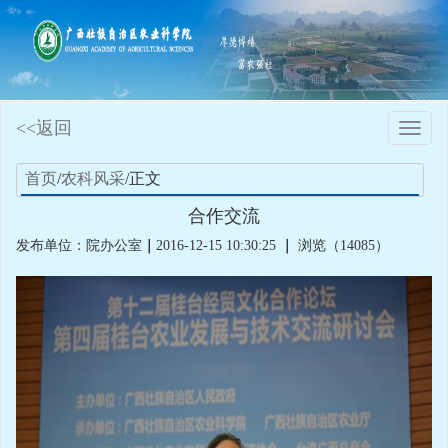
<<返回
Toggle
naviga
首页
/
农科风采
/正文
合作交流
发布单位：院办公室
｜
2016-12-15 10:30:25
｜
浏览（14085）