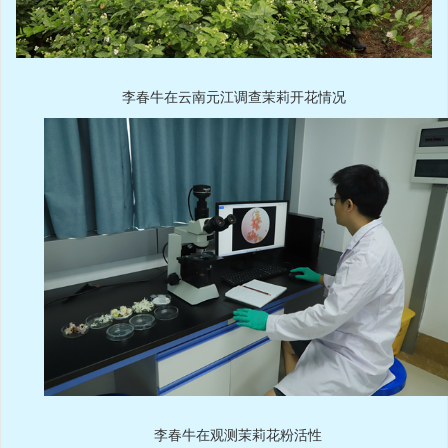
李春牛在云南元江调查茉莉开花情况
李春牛在观测茉莉花粉活性