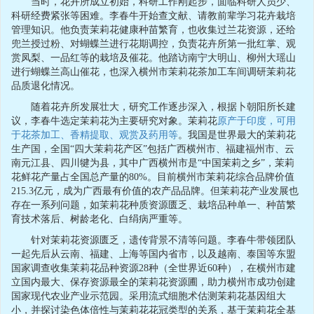
当时，花卉所成立初始，科研工作刚起步，面临科研人员少、
科研经费紧张等困难。李春牛开始查文献、请教前辈学习花卉栽培
管理知识。他负责茉莉花健康种苗繁育，也收集过兰花资源，还给
兜兰授过粉、对蝴蝶兰进行花期调控，负责花卉所第一批红掌、观
赏凤梨、一品红等的栽培及催花。他踏访南宁大明山、柳州大瑶山
进行蝴蝶兰高山催花，也深入横州市茉莉花茶加工车间调研茉莉花
品质退化情况。
随着花卉所发展壮大，研究工作逐步深入，根据卜朝阳所长建
议，李春牛选定茉莉花为主要研究对象。茉莉花
原产于印度，可用
于花茶加工、香精提取、观赏及药用等
。我国是世界最大的茉莉花
生产国，全国“四大茉莉花产区”包括广西横州市、福建福州市、云
南元江县、四川犍为县，其中广西横州市是“中国茉莉之乡”，茉莉
花鲜花产量占全国总产量的80%。目前横州市茉莉花综合品牌价值
215.3亿元，成为广西最有价值的农产品品牌。但茉莉花产业发展也
存在一系列问题，如茉莉花种质资源匮乏、栽培品种单一、种苗繁
育技术落后、树龄老化、白绢病严重等。
针对茉莉花资源匮乏，遗传背景不清等问题。李春牛带领团队
一起先后从云南、福建、上海等国内省市，以及越南、泰国等东盟
国家调查收集茉莉花品种资源28种（全世界近60种），在横州市建
立国内最大、保存资源最全的茉莉花资源圃，助力横州市成功创建
国家现代农业产业示范园。采用流式细胞术估测茉莉花基因组大
小，并探讨染色体倍性与茉莉花花冠类型的关系，基于茉莉花全基