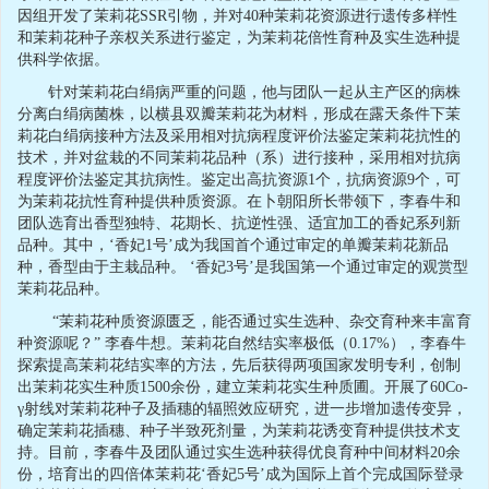
因组开发了茉莉花SSR引物，并对40种茉莉花资源进行遗传多样性
和茉莉花种子亲权关系进行鉴定，为茉莉花倍性育种及实生选种提
供科学依据。
针对茉莉花白绢病严重的问题，他与团队一起从主产区的病株
分离白绢病菌株，以横县双瓣茉莉花为材料，形成在露天条件下茉
莉花白绢病接种方法及采用相对抗病程度评价法鉴定茉莉花抗性的
技术，并对盆栽的不同茉莉花品种（系）进行接种，采用相对抗病
程度评价法鉴定其抗病性。鉴定出高抗资源1个，抗病资源9个，可
为茉莉花抗性育种提供种质资源。在卜朝阳所长带领下，李春牛和
团队选育出香型独特、花期长、抗逆性强、适宜加工的香妃系列新
品种。其中，‘香妃1号’成为我国首个通过审定的单瓣茉莉花新品
种，香型由于主栽品种。 ‘香妃3号’是我国第一个通过审定的观赏型
茉莉花品种。
“茉莉花种质资源匮乏，能否通过实生选种、杂交育种来丰富育
种资源呢？” 李春牛想。茉莉花自然结实率极低（0.17%），李春牛
探索提高茉莉花结实率的方法，先后获得两项国家发明专利，创制
出茉莉花实生种质1500余份，建立茉莉花实生种质圃。开展了60Co-
γ射线对茉莉花种子及插穗的辐照效应研究，进一步增加遗传变异，
确定茉莉花插穗、种子半致死剂量，为茉莉花诱变育种提供技术支
持。目前，李春牛及团队通过实生选种获得优良育种中间材料20余
份，培育出的四倍体茉莉花‘香妃5号’成为国际上首个完成国际登录