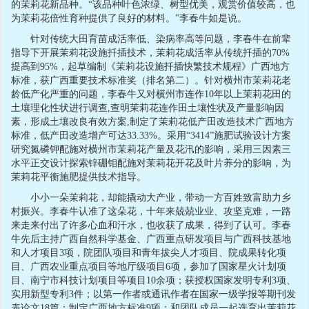
的茉莉花新品种。“该品种叶色浓绿、树型优美，观赏价值较高，也
为茉莉花倍性育种提供了良好的材料。”李春牛如是说。
针对传统大田育苗成活率低、染病率高等问题，李春牛在前辈
指导下开展茉莉花设施扦插技术，茉莉花成活率从传统扦插的70%
提高到95%，起草编制《茉莉花设施扦插快繁技术规程》广西地方
标准，获广西重要技术标准奖（排名第二）。针对横州市茉莉花老
龄低产化严重的问题，李春牛又对横州市连作10年以上茉莉花田的
土壤理化性状进行调查,查明茉莉花连作田土壤性状及产量影响因
素，形成土壤改良有效方案,制定了茉莉花低产田改造技术广西地方
标准，低产田改造增产可达33.33%。采用“3414”施肥试验设计方案
研究氮磷钾配施对横州市茉莉花产量及花汛的影响，采用三因素三
水平正交设计探索锌硼钼配施对茉莉花开花及叶片养分的影响，为
茉莉花平衡施肥提供技术指导。
小小一朵茉莉花，却能撬动大产业，带动一方百姓致富助力乡
村振兴。李春牛认准了这朵花，十年来兢兢业业、攻坚克难，一路
来走来付出了许多心血和汗水，也收获了成果，得到了认可。李春
牛先后主持广西自然科学基金、广西重点研发项目与广西科技基地
和人才项目3项，院团队项目和青年拔尖人才项目、院成果转化项
目、广西农业重点项目等地厅级项目6项，参加了国家星火计划项
目、南宁市科技计划项目等项目10余项；获授权国家发明专利3项、
实用新型专利3件；以第一作者或通讯作者在国家一级学报等期刊发
表论文18篇；制定广西地方标准9项；和团队成员一起选育出茉莉花