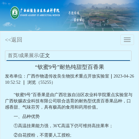
<<返回
Toggle
naviga
首页
/
成果展示
/正文
“钦蜜9号”耐热纯甜型百香果
发布单位：广西作物遗传改良生物技术重点开放实验室
｜
2023-04-26
10:52:52
｜
浏览（55255）
“钦蜜9号”百香果是由广西壮族自治区农业科学院重点实验室与
广西钦赐农业科技有限公司联合选育的耐热型优质百香果品种，口
感香甜、气味芬芳，具有极高的食用和药用价值。
一、品种优势
①高温挂果能力强，36℃高温下仍可维持高挂果率；
②自花授粉，不需要人工授粉;