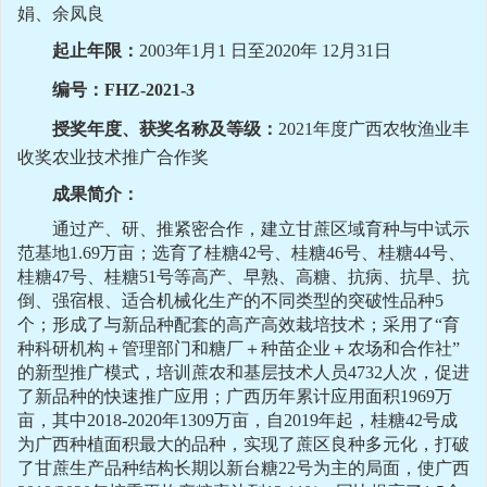
娟、余凤良
起止年限：
2003年1月1 日至2020年 12月31日
编号：
FHZ-2021-3
授奖年度、获奖名称及等级：
2021年度广西农牧渔业丰
收奖农业技术推广合作奖
成果简介：
通过产、研
、推紧密
合作，建立甘蔗
区域
育种
与
中试示
范基地
1.6
9
万亩
；
选育了桂糖
42号、桂糖46号
、桂糖
44号、
桂糖47号、桂糖51号等高产、早熟、高糖、抗病、抗旱、抗
倒、强宿根、适合机械化生产的不同类型的
突破性品种
5
个
；形成
了与新品种配套的
高产
高效栽培技术
；
采用了
“育
种科研机构＋管理部门和糖厂＋种苗企业＋农场和合作社”
的
新型推广模式，培训蔗农和基层技术人员
4732人次，
促进
了新品种的快速推广应用
；
广西历年累计应用面积
1969万
亩，其中2018-2020年1309万亩
，
自
2019年起，桂糖42号成
为广西种植面积最大的品种，实现了蔗区良种多元化，
打破
了
甘蔗生产
品种结构长期以新台糖
22号为主的局面，使广西