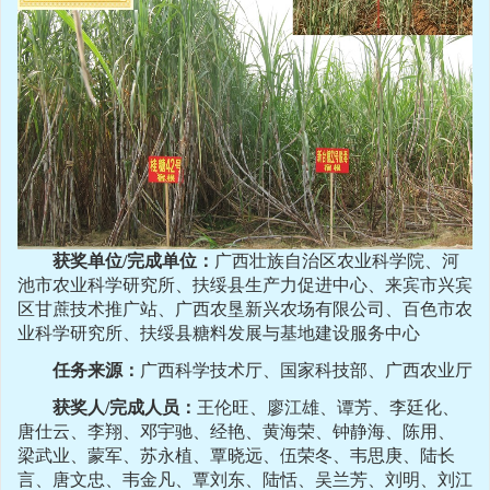
获奖单位
/
完成单位：
广西壮族自治区农业科学院、河
池市农业科学研究所、扶绥县生产力促进中心、来宾市兴宾
区甘蔗技术推广站、广西农垦新兴农场有限公司、百色市农
业科学研究所、扶绥县糖料发展与基地建设服务中心
任务来源：
广西科学技术厅
、
国家科技部、广西农业厅
获奖人
/
完成人员：
王伦旺、廖江雄、谭芳、李廷化、
唐仕云、李翔、邓宇驰、经艳、黄海荣、钟静海、陈用、
梁武业、蒙军、苏永植、覃晓远、伍荣冬、韦思庚、陆长
言、唐文忠、韦金凡、覃刘东、陆恬、吴兰芳、刘明、刘江