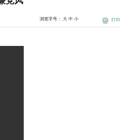
廉党风
浏览字号：
大
中
小
打印