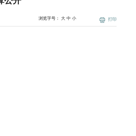
算公开
浏览字号：
大
中
小
打印