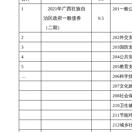
2021
年广西壮族自
1
201
一般
治区政府一般债券
0.5
（二期）
2
202
外交
3
203
国防
4
204
公共
5
205
教育
…
206
科学
207
文化
208
社会
210
卫生
211
节能
212
城乡