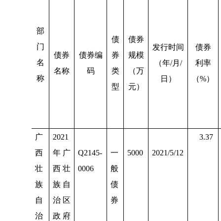
部
债
债券
门
发行时间
债券
债券
债券编
券
规模
名
（年
/
月
/
利率
名称
码
类
（万
称
日）
（
%
）
型
元）
广
2021
3.37
西
年广
Q2145-
一
5000
2021/5/12
壮
西壮
0006
般
族
族自
债
自
治区
券
治
政府