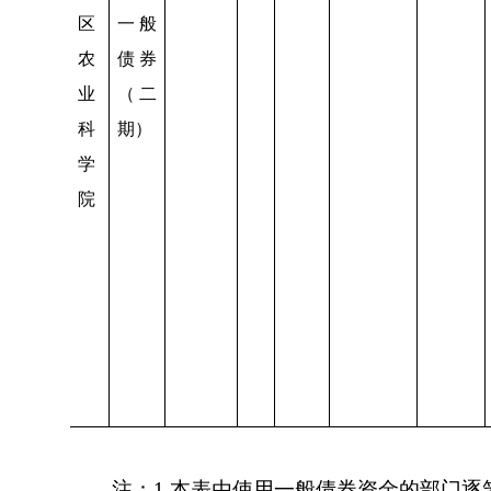
区
一般
农
债券
业
（二
科
期）
学
院
注：
1.
本表由使用一般债券资金的部门逐