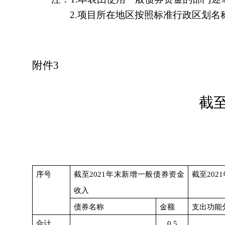
2.
项目所在地区按照标准行政区划名
附件
3
截
序号
截至
2021
年末新增一般债券资金
截至
2021
收入
债券名称
金额
支出功能
合计
0.5