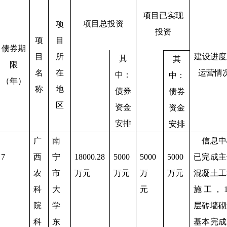
项目已实现
项目总投资
项
投资
项
目
债券期
目
所
建设进度
其
其
限
名
在
运营情
中：
中：
（年）
称
地
债券
债券
区
资金
资金
安排
安排
广
南
信息中
7
西
宁
18000.28
5000
5000
5000
已完成主
农
市
万元
万元
万
万元
混凝土工
科
大
元
施工，
院
学
层砖墙砌
科
东
基本完成