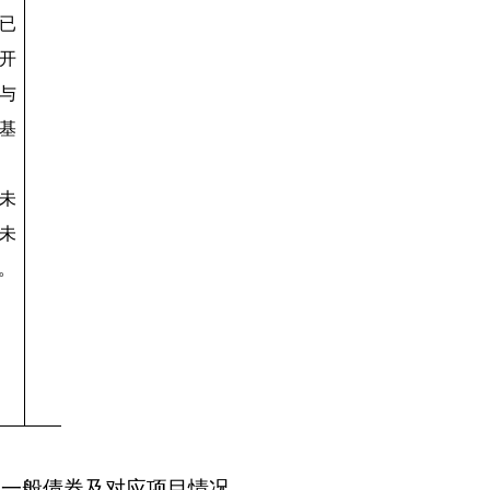
已
开
与
基
未
未
。
末一般债券及对应项目情况。