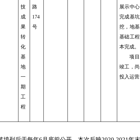
技
路
展示中心
成
174
完成基坑
果
号
挖，地基
转
基础工程
化
本完成。
基
项目
地
竣工，尚
一
投入运营
期
工
程
笔填列后于每年
6
月底前公开，本次反映
2020-2021
年