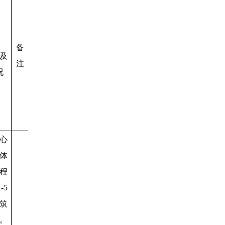
备
及
注
况
心
体
程
1-5
筑
。