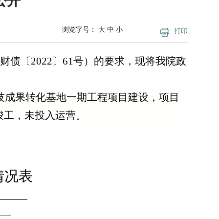
公开
浏览字号：
大
中
小
打印
财债〔
2022
〕
61
号）的要求，现将我院政
技成果转化基地一期工程项目建设，项目
竣工，未投入运营。
情况表