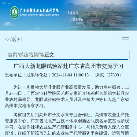
<<返回
Toggle
naviga
首页
/
试验站新闻
/正文
广西大新龙眼试验站赴广东省高州市交流学习
发布单位：成果转化处
｜
2024-11-04 11:06:15
｜
浏览（27609）
为进一步推动大新县龙眼产业高质量发展，助力乡村振兴，11
月2—3日，广西农业科学院园艺所专家组李鸿莉所长组织大新县农
业农村局领导、龙眼试验站技术人员以及种植大户等13人赴广东省
高州市实地考察学习。
考察组先后到高州市子文水果专业合作社、高州市农业生产托
管服务中心、广东省龙眼产业技术体系创新团队茂名示范基地参观
学习。在合作社和农业生产托管服务中心，与相关负责人深入交流
座谈，详细了解该市先进的农业生产托管服务平台建设、运营等情