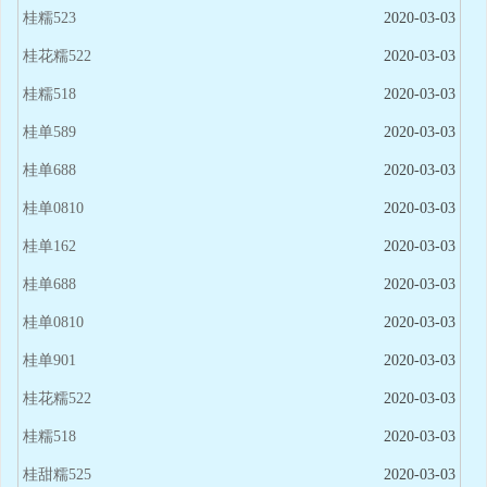
桂糯523
2020-03-03
桂花糯522
2020-03-03
桂糯518
2020-03-03
桂单589
2020-03-03
桂单688
2020-03-03
桂单0810
2020-03-03
桂单162
2020-03-03
桂单688
2020-03-03
桂单0810
2020-03-03
桂单901
2020-03-03
桂花糯522
2020-03-03
桂糯518
2020-03-03
桂甜糯525
2020-03-03