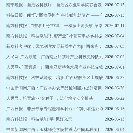
西薯类创新团队深入一线指导木薯、甘薯灾后恢复生产
南宁晚报：自治区科技厅、自治区农业科学院联合发
2026-07-15
布茉莉花洪涝灾后复产技术 科学补救精心管护 静待茉莉再度飘
科技日报：闻“汛”而动显担当 科技赋能助复产 ——广
2026-07-13
香
西防汛救灾一线见闻
南方科技报：“桂绿 1 号”丝瓜：一棵藤上两头收 菜络
2026-07-11
两用促增收
南方科技报：科技赋能“甜蜜产业” 小葡萄串起乡村振
2026-07-04
兴梦
新华社客户端：因地制宜发展新质生产力|广西来宾：
2026-07-03
人工智能助力“一根甘蔗”撑起百亿产业
人民网-广西频道：广西南亚所茶叶产业科技先锋队到
2026-07-02
昭平县开展技术服务
人民网-广西频道：广西南亚所特色水果产业科技先锋
2026-07-01
队调研服务乌榄产业发展
南方科技报：科技赋能改土培肥 广西破解蔗区土壤酸
2026-06-27
化难题护航“糖罐子”安全
中国新闻网广西：广西举办农产品检测能力提升培训
2026-06-26
班 守护舌尖安全
人民号：培育农业“金种子”，筑牢粮食安全根基
2026-06-22
广西日报：非洲专家专程赴桂学种豆：“别小看这豆点
2026-06-15
大的希望”
南方科技报：科技赋能“芋”见好光景
2026-06-13
中国新闻网广西：玉林师范学院甘蔗花生间套种项目
2026-06-04