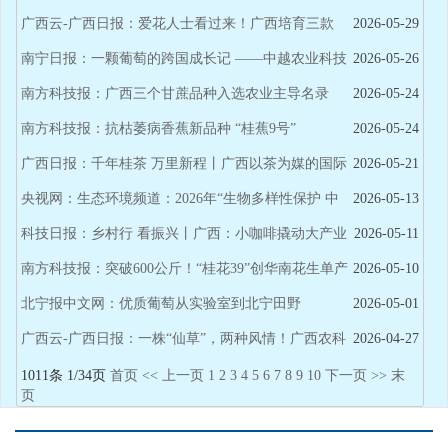
数智助农
广西云-广西日报：爱花人士看过来！广西培育三款
2026-05-29
“颜值实力双在线”石斛兰，连名字都诗意满满
南宁日报：一颗葡萄的跨国成长记 ——中越农业科技
2026-05-26
合作结出友好“幸福果”
南方科技报：广西三个甘蔗品种入选农业主导名录
2026-05-24
南方科技报：抗枯萎病香蕉新品种 “桂蕉9号”
2026-05-24
广西日报：千年桂茶 万里新程丨广西以茶为媒的国际
2026-05-21
对话
央视网：生态环境频道：2026年“生物多样性保护 中
2026-05-13
国在行动”进高校宣传活动在南宁学院举行
科技日报：乡村行 看振兴丨广西：小咖啡撬动大产业
2026-05-11
南方科技报：突破600公斤！“桂花39”创华南花生单产
2026-05-10
新纪录
北宁报中文网：优质葡萄从实验室到北宁田野
2026-05-01
广西云-广西日报：一株“仙草”，两种风情！广西农科
2026-04-27
院专家带你一眼识别春石斛与秋石斛
1011条 1/34页
首页
<<
上一页
1
2
3
4
5
6
7
8
9
10
下一页
>>
末
页