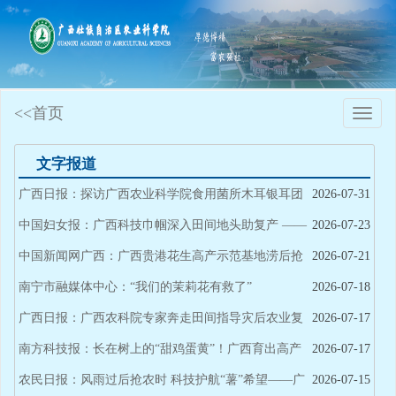
<<首页
Toggle
naviga
文字报道
广西日报：探访广西农业科学院食用菌所木耳银耳团
2026-07-31
队——从黑白之间，寻找五彩斑斓
中国妇女报：广西科技巾帼深入田间地头助复产 ——
2026-07-23
根在，“致富花”重新绽放的希望就在
中国新闻网广西：广西贵港花生高产示范基地涝后抢
2026-07-21
收增产
南宁市融媒体中心：“我们的茉莉花有救了”
2026-07-18
广西日报：广西农科院专家奔走田间指导灾后农业复
2026-07-17
产 “抢农时，希望农民能少些损失”
南方科技报：长在树上的“甜鸡蛋黄”！广西育出高产
2026-07-17
优质蛋黄果品种
农民日报：风雨过后抢农时 科技护航“薯”希望——广
2026-07-15